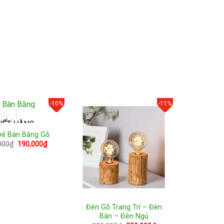
600,000₫.
là:
550,000₫.
-10%
-11%
HẾT HÀNG
Để Bàn Bằng Gỗ
Giá
Giá
000
₫
190,000
₫
gốc
hiện
là:
tại
210,000₫.
là:
190,000₫.
Đèn Gỗ Trang Trí – Đèn
Bàn – Đèn Ngủ