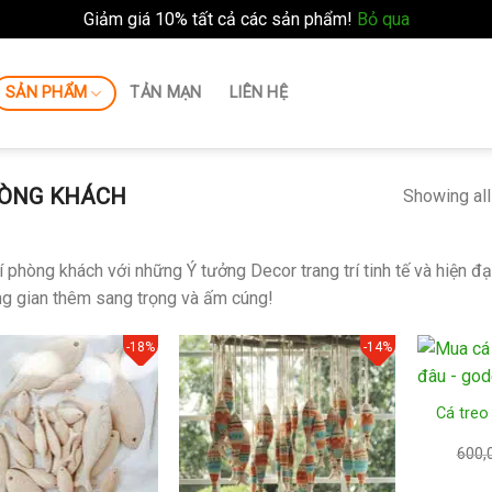
Giảm giá 10% tất cả các sản phẩm!
Bỏ qua
SẢN PHẨM
TẢN MẠN
LIÊN HỆ
ÒNG KHÁCH
Showing all
rí phòng khách với những Ý tưởng Decor trang trí tinh tế và hiện
g gian thêm sang trọng và ấm cúng!
-18%
-14%
Cá treo
600,