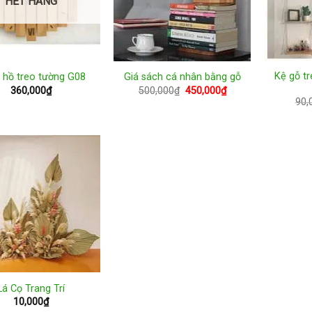
HẾT HÀNG
Kệ gỗ t
 hồ treo tường G08
Giá sách cá nhân bằng gỗ
Giá
Giá
360,000
₫
500,000
₫
450,000
₫
gốc
hiện
90,
là:
tại
500,000₫.
là:
450,000₫.
Lá Cọ Trang Trí
10,000
₫