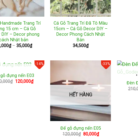
 Handmade Trang Trí
Cá Gỗ Trang Trí Đã Tô Màu
ng 15 cm – Cá Gỗ
15cm – Cá Gỗ Decor DIY –
 DIY – Decor phong
Decor Phong Cách Nhật
cách Nhật bản
Bản
Price
,000
₫
–
35,000
₫
34,500
₫
range:
18,000₫
through
35,000₫
-14%
-33%
HẾT HÀNG
 gỗ đựng nến E03
Giá
Giá
0,000
₫
120,000
₫
Đèn 
gốc
hiện
210,
là:
tại
140,000₫.
là:
HẾT HÀNG
120,000₫.
Đế gỗ đựng nến E05
Giá
Giá
120,000
₫
80,000
₫