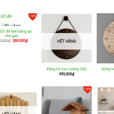
gốc
hiện
là:
tại
120,000₫.
là:
80,000₫.
-13%
HẾT HÀNG
LED để bàn bằng gỗ
nhỏ gọn
Giá
Giá
0,000
₫
280,000
₫
HẾT HÀNG
gốc
hiện
là:
tại
320,000₫.
là:
280,000₫.
Đồng hồ treo tường G02
Đồng h
495,000
₫
-10%