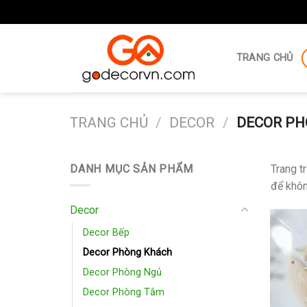
Skip
to
TRANG CHỦ
content
TRANG CHỦ
/
DECOR
/
DECOR PH
DANH MỤC SẢN PHẨM
Trang t
để khôn
Decor
Decor Bếp
Decor Phòng Khách
Decor Phòng Ngủ
Decor Phòng Tắm