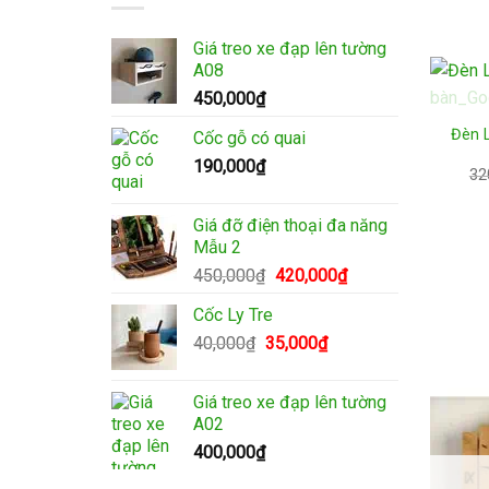
Giá treo xe đạp lên tường
A08
450,000
₫
Đèn 
Cốc gỗ có quai
190,000
₫
32
Giá đỡ điện thoại đa năng
Mẫu 2
Giá
Giá
450,000
₫
420,000
₫
gốc
hiện
Cốc Ly Tre
là:
tại
Giá
Giá
40,000
₫
35,000
450,000₫.
₫
là:
gốc
hiện
420,000₫.
là:
tại
Giá treo xe đạp lên tường
40,000₫.
là:
A02
35,000₫.
400,000
₫