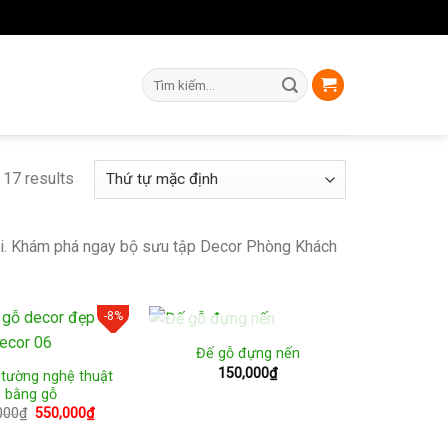
Tìm
kiếm:
 17 results
 đại. Khám phá ngay bộ sưu tập Decor Phòng Khách
-8%
HẾT HÀNG
Đế gỗ đựng nến
150,000
₫
 tường nghệ thuật
bằng gỗ
Giá
Giá
000
₫
550,000
₫
gốc
hiện
là:
tại