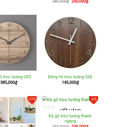
Giá
Giá
280,000
₫
250,000
₫
gốc
hiện
là:
tại
280,000₫.
là:
250,000₫.
ồ treo tường G03
Đồng hồ treo tường G06
385,000
₫
145,000
₫
-17%
-6%
HẾT HÀNG
Kệ gỗ treo tường thanh
ngang
Giá
Giá
250,000
₫
235,000
₫