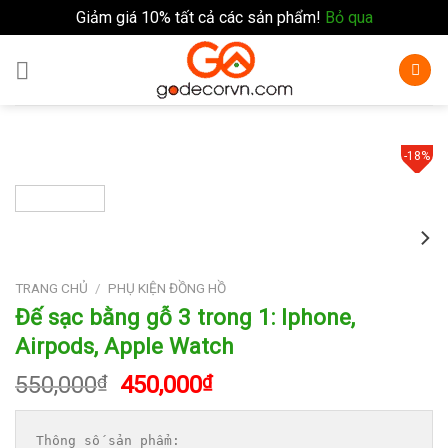
Giảm giá 10% tất cả các sản phẩm!
Bỏ qua
Skip
to
content
-18%
TRANG CHỦ
/
PHỤ KIỆN ĐỒNG HỒ
Đế sạc bằng gỗ 3 trong 1: Iphone,
Airpods, Apple Watch
Giá
Giá
550,000
₫
450,000
₫
gốc
hiện
là:
tại
Thông số sản phẩm:
