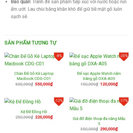
Bảo quản
:
Tránh để sản phẩm tiếp xúc với nước hoặc nơi
ẩm ướt. Lau chùi bằng khăn khô để giữ bề mặt gỗ luôn
sạch sẽ.
SẢN PHẨM TƯƠNG TỰ
-8%
-20%
Chân Đế Gỗ Kê Laptop
Đế sạc Apple Watch nằm
Macbook CDG-C01
bằng gỗ DXA-A05
Giá
Giá
Giá
Giá
600,000
₫
550,000
₫
150,000
₫
120,000
₫
gốc
hiện
gốc
hiện
là:
tại
là:
tại
600,000₫.
là:
150,000₫.
là:
550,000₫.
120,000
-12%
-17%
Kệ Để Đồng Hồ
Giá
Giá
250,000
₫
220,000
₫
Giá đỡ điện thoại đa năng Mẫu
gốc
hiện
5
là:
tại
250,000₫.
là:
Giá
Giá
350,000
₫
290,000
₫
220,000₫.
gốc
hiện