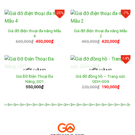
là:
tại
350,000₫.
là:
290,000
-25%
-7%
Giá đỡ điện thoại đa năng Mẫu
Giá đỡ điện thoại đa năng Mẫu
4
2
Giá
Giá
Giá
Giá
600,000
₫
450,000
₫
450,000
₫
420,000
₫
gốc
hiện
gốc
hiện
là:
tại
là:
tại
600,000₫.
là:
450,000₫.
là:
450,000₫.
420,000
-14%
HẾT HÀNG
HẾT HÀNG
Giá Đỡ Điện Thoại Đa
Giá đỡ đồng hồ – Trang sức
Năng_G01
GDH-G04
Giá
Giá
550,000
₫
220,000
₫
190,000
₫
gốc
hiện
là:
tại
220,000₫.
là:
190,000