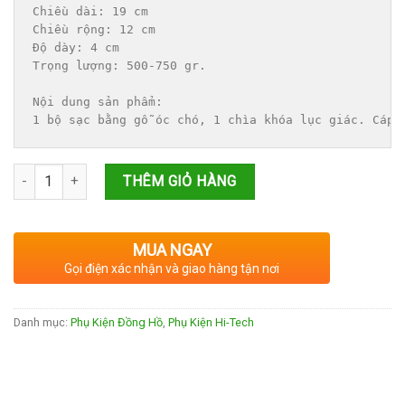
550,000₫.
là:
Chiều dài: 19 cm

450,000₫.
Chiều rộng: 12 cm

Độ dày: 4 cm

Trọng lượng: 500-750 gr.

Nội dung sản phẩm:

1 bộ sạc bằng gỗ óc chó, 1 chìa khóa lục giác. Cáp 
Số lượng
THÊM GIỎ HÀNG
MUA NGAY
Gọi điện xác nhận và giao hàng tận nơi
Danh mục:
Phụ Kiện Đồng Hồ
,
Phụ Kiện Hi-Tech