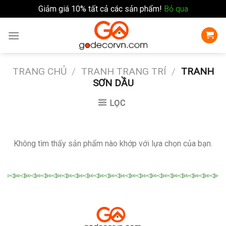
Giảm giá 10% tất cả các sản phẩm!
Bỏ qua
Skip
to
content
TRANG CHỦ
/
TRANH TRANG TRÍ
/
TRANH
SƠN DẦU
LỌC
Không tìm thấy sản phẩm nào khớp với lựa chọn của bạn.