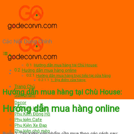
Skip
to
content
Các Nội Dung Chính
Hướng dẫn mua hàng tại Chù House:
Hướng dẫn mua hàng online
Hướng dẫn mua hàng trực tiếp tại cửa hàng
1. Địa điểm cửa hàng:
Trang Chủ
Hướng dẫn mua hàng tại Chù House:
Sản phẩm
Decor
Hướng dẫn mua hàng online
Phụ Kiện Hi-Tech
Phụ Kiện Đồng Hồ
Phụ kiện Cafe
Phụ Kiện Xe Đạp
Phụ kiện chó mèo
Bước 1: Tìm kiếm sản phẩm cần mua theo các cách sau: