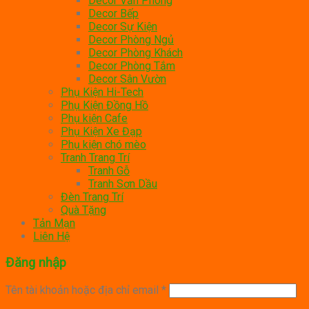
Decor Văn Phòng
Decor Bếp
Decor Sự Kiện
Decor Phòng Ngủ
Decor Phòng Khách
Decor Phòng Tắm
Decor Sân Vườn
Phụ Kiện Hi-Tech
Phụ Kiện Đồng Hồ
Phụ kiện Cafe
Phụ Kiện Xe Đạp
Phụ kiện chó mèo
Tranh Trang Trí
Tranh Gỗ
Tranh Sơn Dầu
Đèn Trang Trí
Quà Tặng
Tản Mạn
Liên Hệ
Đăng nhập
Tên tài khoản hoặc địa chỉ email
*