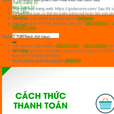
Tranh Trang Trí
Đèn Trang Trí
Truy cập vào trang web: https://godecorvn.com/ Sau đó 
Quà Tặng
Từ website bạn có thể tìm kiếm bằng mã hoặc tên sản ph
Tản Mạn
Xem mẫu sản phẩm qua Fanpage FB:
GoDecor
Khách hàng có thể trao đổi qua Zalo SĐT:
0862459495
–
Liên Hệ
0852626886
Tìm
Bước 2: Tiến hành đặt hàng:
kiếm:
Liên hệ trực tiếp Hotline:
0862459495
–
0852626886
để 
Khi đã chọn được sản phẩm ưng ý, khách hàng có thể thêm 
Giỏ hàng
toán tiền mặt khi nhận hàng.
Có thể Inbox qua Fanpage Fb:
GoDecor
Chưa có sản phẩm trong giỏ hàng.