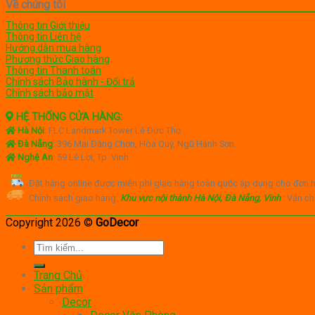
Về chúng tôi
Thông tin Giới thiệu
Thông tin Liên hệ
Hướng dẫn mua hàng
Phương thức Giao hàng
Thông tin Thanh toán
Chính sách Bảo hành - Đổi trả
Chính sách bảo mật
HỆ THỐNG CỬA HÀNG:
Hà Nội
:
FLC Landmark Tower Lê Đức Thọ
Đà Nẵng
: 396 Mai Đăng Chơn, Hòa Quý, Ngũ Hành Sơn.
Nghệ An
: 59 Lê Lợi, Tp. Vinh.
Đặt hàng online được miễn phí giao hàng toàn quốc áp dụng cho đơn h
Chính sách giao hàng:
Khu vực nội thành Hà Nội, Đà Nẵng, Vinh
:
Vận ch
Copyright 2026 ©
GoDecor
Tìm
kiếm:
Trang Chủ
Sản phẩm
Decor