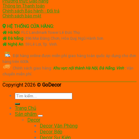
Phương thức Giao hàng
Thông tin Thanh toán
Chính sách Bảo hành - Đổi trả
Chính sách bảo mật
HỆ THỐNG CỬA HÀNG:
Hà Nội
:
FLC Landmark Tower Lê Đức Thọ
Đà Nẵng
: 396 Mai Đăng Chơn, Hòa Quý, Ngũ Hành Sơn.
Nghệ An
: 59 Lê Lợi, Tp. Vinh.
Đặt hàng online được miễn phí giao hàng toàn quốc áp dụng cho đơn
hàng trên 600k.
Chính sách giao hàng:
Khu vực nội thành Hà Nội, Đà Nẵng, Vinh
:
Vận
chuyển miễn phí.
Copyright 2026 ©
GoDecor
Tìm
kiếm:
Trang Chủ
Sản phẩm
Decor
Decor Văn Phòng
Decor Bếp
Decor Sự Kiện