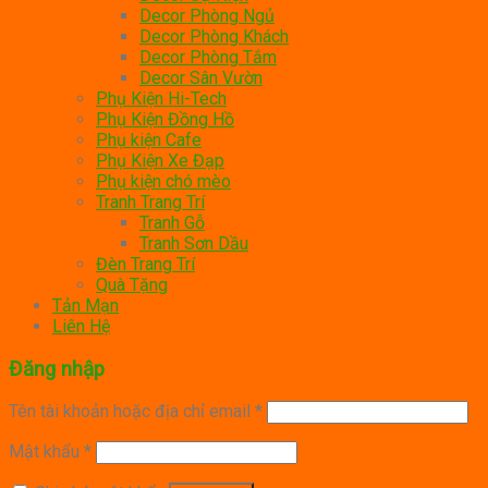
Decor Phòng Ngủ
Decor Phòng Khách
Decor Phòng Tắm
Decor Sân Vườn
Phụ Kiện Hi-Tech
Phụ Kiện Đồng Hồ
Phụ kiện Cafe
Phụ Kiện Xe Đạp
Phụ kiện chó mèo
Tranh Trang Trí
Tranh Gỗ
Tranh Sơn Dầu
Đèn Trang Trí
Quà Tặng
Tản Mạn
Liên Hệ
Đăng nhập
Tên tài khoản hoặc địa chỉ email
*
Mật khẩu
*