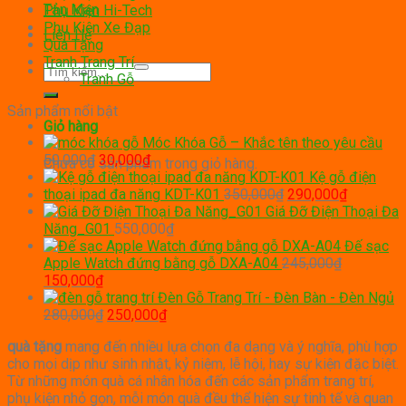
Tản Mạn
Phụ Kiện Hi-Tech
Phụ Kiện Xe Đạp
Liên Hệ
Quà Tặng
Tranh Trang Trí
Tìm
Tranh Gỗ
kiếm:
Sản phẩm nổi bật
Giỏ hàng
Móc Khóa Gỗ – Khắc tên theo yêu cầu
Giá
Giá
50,000
₫
30,000
₫
Chưa có sản phẩm trong giỏ hàng.
gốc
hiện
Kệ gỗ điện
là:
tại
Giá
Giá
thoại ipad đa năng KDT-K01
350,000
₫
290,000
₫
50,000₫.
là:
gốc
hiện
Giá Đỡ Điện Thoại Đa
30,000₫.
là:
tại
Năng_G01
550,000
₫
350,000₫.
là:
Đế sạc
290,000₫
Apple Watch đứng bằng gỗ DXA-A04
245,000
₫
Giá
Giá
150,000
₫
gốc
hiện
Đèn Gỗ Trang Trí - Đèn Bàn - Đèn Ngủ
là:
tại
Giá
Giá
280,000
₫
250,000
₫
245,000₫.
là:
gốc
hiện
quà tặng
mang đến nhiều lựa chọn đa dạng và ý nghĩa, phù hợp
150,000₫.
là:
tại
cho mọi dịp như sinh nhật, kỷ niệm, lễ hội, hay sự kiện đặc biệt.
280,000₫.
là:
Từ những món quà cá nhân hóa đến các sản phẩm trang trí,
250,000₫.
phụ kiện nhỏ gọn, mỗi món quà đều thể hiện sự tinh tế và quan