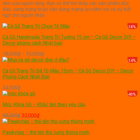
tâm của người tặng. Bạn có thể tìm thấy các sản phẩm độc
đáo, sang trọng hoặc tiện dụng, mang lại niềm vui và sự bất
ngờ cho người nhận.
-18%
Cá Gỗ Handmade Trang Trí Tường 15 cm – Cá Gỗ Decor DIY –
Decor phong cách Nhật bản
Price
18,000
₫
–
35,000
₫
range:
-14%
18,000₫
Cá Gỗ Trang Trí Đã Tô Màu 15cm – Cá Gỗ Decor DIY – Decor
through
Phong Cách Nhật Bản
35,000₫
34,500
₫
-40%
Móc Khóa Gỗ – Khắc tên theo yêu cầu
Giá
Giá
50,000
₫
30,000
₫
gốc
hiện
là:
tại
Pawkytag – thẻ tên thú cưng thông minh
50,000₫.
là:
30,000₫.