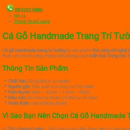
08.5262.6886
Mô tả
Thông tin bổ sung
Cá Gỗ Handmade Trang Trí Tườ
Cá gỗ handmade trang trí tường
là sản phẩm
thủ công mĩ nghệ l
thiện với môi trường, mang đến phong cách
biển Địa Trung Hải,
Thông Tin Sản Phẩm
📍
Chất liệu:
Gỗ gỗ tần bì tự nhiên.
📍
Nguồn gốc:
Sản xuất thủ công tại Việt Nam.
📍
Kích thước:
9cm – 12cm – 15cm – 19cm.
📍
Màu sắc:
Gỗ mộc tự nhiên (có thể tự vẽ màu)
📍
Hoàn thiện:
mài nhẵn tự nhiên
Vì Sao Bạn Nên Chọn Cá Gỗ Handmade T
✔️
Thủ công mĩ nghệ
– Mỗi sản phẩm đều được làm từ bàn tay t