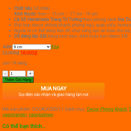
range:
Chất liệu:
Gỗ nhãn
18,000₫
Kích thước:
9cm – 15 cm – 17 cm- 19 cm
through
Cá Gỗ Handmade Trang Trí Tường
theo phong cách
Địa Tr
35,000₫
Phù hợp decor phòng khách, phòng ngủ, quán cafe, homes
Ngoài ra có thể dùng làm đồ chơi sáng tạo an toàn cho bé,
Dễ dàng lắp đặt
bằng móc treo, đinh hoặc keo Nano 3M.
size
Xóa
Giá
Giá
22,000
₫
18,000
₫
gốc
hiện
còn 19 hàng
là:
tại
22,000₫.
là:
Số
18,000₫.
lượng
Thêm Giỏ Hàng
MUA NGAY
Gọi điện xác nhận và giao hàng tận nơi
Mã sản phẩm:
GOCAGO00011
Danh mục:
Decor Phòng Khách
,
cagotrangtri
,
cagotunhien
Có thể bạn thích…