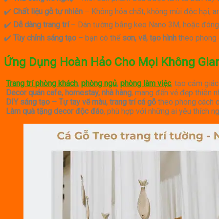
✔️
Chất liệu gỗ tự nhiên
– Không hóa chất, không mùi độc hại, a
✔️
Dễ dàng trang trí
– Dán tường bằng keo Nano 3M, hoặc đóng đi
✔️
Tùy chỉnh sáng tạo
– bạn có thể
sơn, vẽ, tạo hình
theo phong c
Ứng Dụng Hoàn Hảo Cho Mọi Không Gia
Trang trí phòng khách
,
phòng ngủ
,
phòng làm việc
, tạo cảm giác
Decor quán cafe, homestay, nhà hàng
, mang đến vẻ đẹp thiên nh
DIY sáng tạo – Tự tay vẽ màu, trang trí cá gỗ
theo phong cách c
Làm quà tặng decor độc đáo
, phù hợp với những ai yêu thích ng