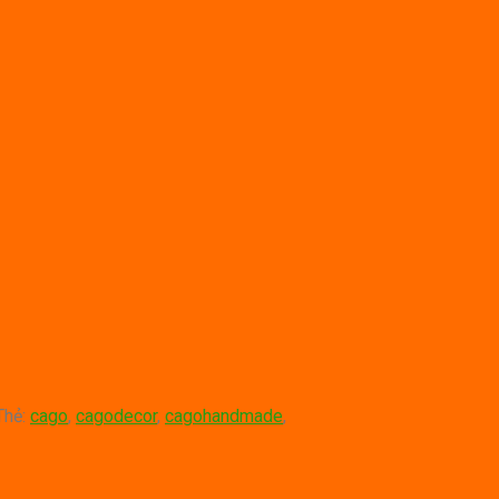
Thẻ:
cago
,
cagodecor
,
cagohandmade
,