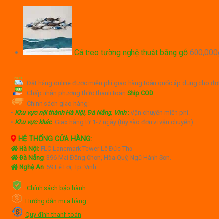
Cá treo tường nghệ thuật bằng gỗ
600,000
Đặt hàng online được miễn phí giao hàng toàn quốc áp dụng cho đơn
Chấp nhận phương thức thanh toán
Ship COD
.
Chính sách giao hàng:
•
Khu vực nội thành Hà Nội, Đà Nẵng, Vinh
:
Vận chuyển miễn phí.
•
Khu vực khác
:
Giao hàng từ 1-7 ngày (tùy vào đơn vị vận chuyển).
HỆ THỐNG CỬA HÀNG:
Hà Nội
:
FLC Landmark Tower Lê Đức Thọ
Đà Nẵng
:
396 Mai Đăng Chơn, Hòa Quý, Ngũ Hành Sơn.
Nghệ An
: 59 Lê Lợi, Tp. Vinh.
Chính sách bảo hành
Hướng dẫn mua hàng
Quy định thanh toán