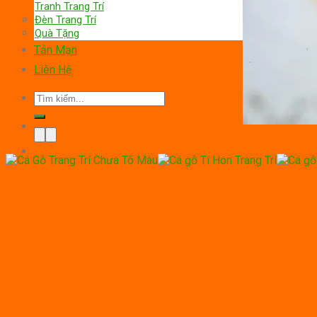
Tranh Trang Trí
Đèn Trang Trí
Quà Tặng
Tản Mạn
Liên Hệ
Tìm
kiếm: