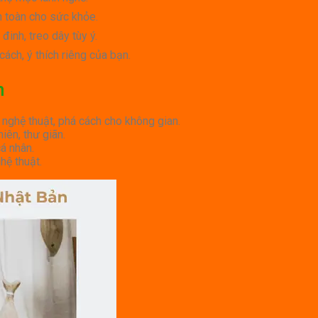
n toàn cho sức khỏe.
nh, treo dây tùy ý.
ách, ý thích riêng của bạn.
n
 nghệ thuật, phá cách cho không gian.
iên, thư giãn.
á nhân.
hệ thuật.