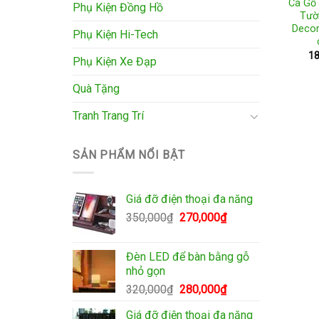
Cá Gỗ
Phụ Kiện Đồng Hồ
Tườ
Decor
Phụ Kiện Hi-Tech
18
Phụ Kiện Xe Đạp
Quà Tặng
Tranh Trang Trí
SẢN PHẨM NỔI BẬT
Giá đỡ điện thoại đa năng
Giá
Giá
350,000
₫
270,000
₫
gốc
hiện
là:
tại
Đèn LED để bàn bằng gỗ
350,000₫.
là:
nhỏ gọn
270,000₫.
Giá
Giá
320,000
₫
280,000
₫
gốc
hiện
Giá đỡ điện thoại đa năng
là:
tại