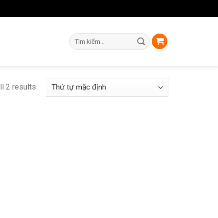
Tìm
kiếm:
l 2 results