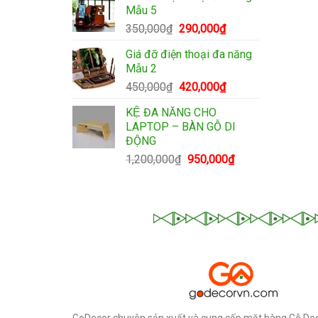
Mẫu 5
320,000₫.
là:
Giá
Giá
350,000
₫
290,000
₫
280,000₫.
gốc
hiện
Giá đỡ điện thoại đa năng
là:
tại
Mẫu 2
350,000₫.
là:
Giá
Giá
450,000
₫
420,000
₫
290,000₫.
gốc
hiện
KỆ ĐA NĂNG CHO
là:
tại
LAPTOP – BÀN GỖ DI
450,000₫.
là:
ĐỘNG
420,000₫.
Giá
Giá
1,200,000
₫
950,000
₫
gốc
hiện
là:
tại
1,200,000₫.
là:
950,000₫.
GoDecor chuyên sản xuất và cung cấp mặt hàng Gỗ Dec