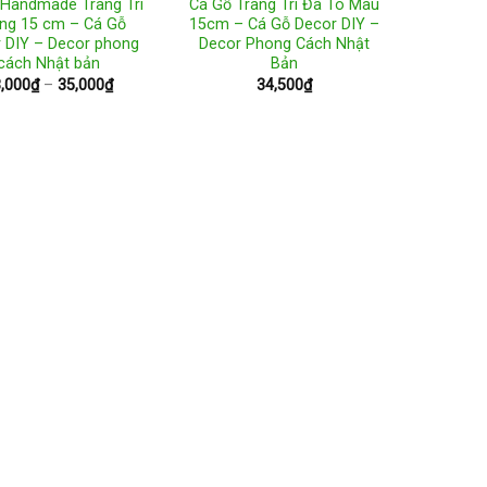
 Handmade Trang Trí
Cá Gỗ Trang Trí Đã Tô Màu
ng 15 cm – Cá Gỗ
15cm – Cá Gỗ Decor DIY –
 DIY – Decor phong
Decor Phong Cách Nhật
cách Nhật bản
Bản
Price
,000
₫
–
35,000
₫
34,500
₫
range:
18,000₫
through
35,000₫