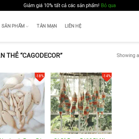
Giảm giá 10% tất cả các sản phẩm!
Bỏ qua
SẢN PHẨM
TẢN MẠN
LIÊN HỆ
N THẺ “CAGODECOR”
Showing al
-18%
-14%