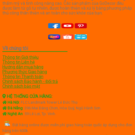
thẩm mỹ và tính công năng cao. Các sản phẩm của GoDecor đều
được làm từ gỗ tự nhiên, được hoàn thiện và xử lý bằng phương pháp
thủ công thân thiện và an toàn cho sức khỏe của bạn.
Về chúng tôi
Thông tin Giới thiệu
Thông tin Liên hệ
Hướng dẫn mua hàng
Phương thức Giao hàng
Thông tin Thanh toán
Chính sách Bảo hành - Đổi trả
Chính sách bảo mật
HỆ THỐNG CỬA HÀNG:
Hà Nội
:
FLC Landmark Tower Lê Đức Thọ
Đà Nẵng
: 396 Mai Đăng Chơn, Hòa Quý, Ngũ Hành Sơn.
Nghệ An
: 59 Lê Lợi, Tp. Vinh.
Đặt hàng online được miễn phí giao hàng toàn quốc áp dụng cho đơn
hàng trên 600k.