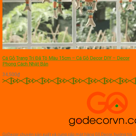
Cá Gỗ Trang Trí Đã Tô Màu 15cm – Cá Gỗ Decor DIY – Decor
Phong Cách Nhật Bản
34,500
₫
GoDecor chuyên sản xuất và cung cấp mặt hàng Gỗ Decor, hướng tới