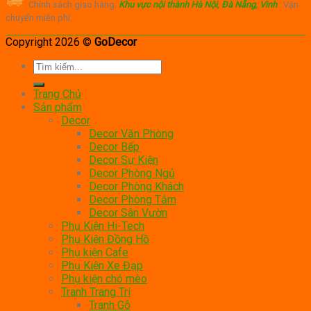
Chính sách giao hàng:
Khu vực nội thành Hà Nội, Đà Nẵng, Vinh
:
Vận
chuyển miễn phí.
Copyright 2026 ©
GoDecor
Tìm
kiếm:
Trang Chủ
Sản phẩm
Decor
Decor Văn Phòng
Decor Bếp
Decor Sự Kiện
Decor Phòng Ngủ
Decor Phòng Khách
Decor Phòng Tắm
Decor Sân Vườn
Phụ Kiện Hi-Tech
Phụ Kiện Đồng Hồ
Phụ kiện Cafe
Phụ Kiện Xe Đạp
Phụ kiện chó mèo
Tranh Trang Trí
Tranh Gỗ