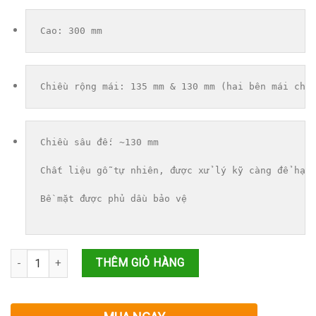
450,000₫.
Cao: 300 mm
Chiều rộng mái: 135 mm & 130 mm (hai bên mái ché
Chiều sâu đế: ~130 mm

Chất liệu gỗ tự nhiên, được xử lý kỹ càng để hạn 
Bề mặt được phủ dầu bảo vệ

Số lượng
THÊM GIỎ HÀNG