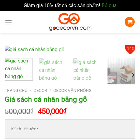
Giảm giá 10% tất cả các sản phẩm!
Bỏ qua
Skip
to
content
-10%
TRANG CHỦ
/
DECOR
/
DECOR VĂN PHÒNG
Giá sách cá nhân bằng gỗ
Giá
Giá
500,000
₫
450,000
₫
gốc
hiện
là:
tại
Kích thước:
500,000₫.
là: