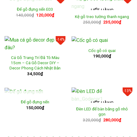
HẾT HÀNG
Đế gỗ đựng nến E03
HẾT HÀNG
Giá
Giá
140,000
₫
120,000
₫
Kệ gỗ treo tường thanh ngang
gốc
hiện
Giá
Giá
250,000
₫
235,000
₫
là:
tại
gốc
hiện
140,000₫.
là:
là:
tại
120,000₫.
250,000₫.
là:
235,000
-14%
Cốc gỗ có quai
190,000
₫
Cá Gỗ Trang Trí Đã Tô Màu
15cm – Cá Gỗ Decor DIY –
Decor Phong Cách Nhật Bản
34,500
₫
-13%
HẾT HÀNG
Đế gỗ đựng nến
HẾT HÀNG
150,000
₫
Đèn LED để bàn bằng gỗ nhỏ
gọn
Giá
Giá
320,000
₫
280,000
₫
gốc
hiện
là:
tại
320,000₫.
là:
280,000