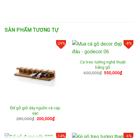
SẢN PHẨM TƯƠNG TỰ
-29%
-8%
Cá treo tường nghệ thuật
bằng gỗ
Giá
Giá
600,000
₫
550,000
₫
gốc
hiện
là:
tại
600,000₫.
là:
550,000
Đế gỗ giữ dây nguồn và cáp
sạc
Giá
Giá
280,000
₫
200,000
₫
gốc
hiện
là:
tại
280,000₫.
là:
200,000₫.
-14%
-6%