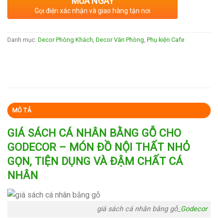
MUA NGAY
Gọi điện xác nhận và giao hàng tận nơi
Danh mục:
Decor Phòng Khách
,
Decor Văn Phòng
,
Phụ kiện Cafe
MÔ TẢ
GIÁ SÁCH CÁ NHÂN BẰNG GỖ CHO
GODECOR – MÓN ĐỒ NỘI THẤT NHỎ
GỌN, TIỆN DỤNG VÀ ĐẬM CHẤT CÁ
NHÂN
giá sách cá nhân bằng gỗ_
Godecor