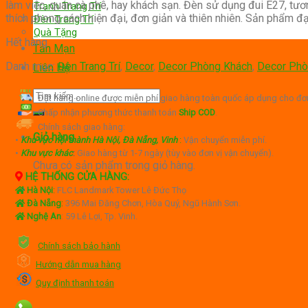
làm việc, quán cà phê, hay khách sạn. Đèn sử dụng đui E27, tươn
210,000₫.
là:
Tranh Trang Trí
thích phong cách hiện đại, đơn giản và thiên nhiên. Sản phẩm
190,000₫.
Đèn Trang Trí
Quà Tặng
Hết hàng
Tản Mạn
Danh mục:
Đèn Trang Trí
,
Decor
,
Decor Phòng Khách
,
Decor Ph
Liên Hệ
Tìm
Đặt hàng online được miễn phí giao hàng toàn quốc áp dụng cho đơn
kiếm:
Chấp nhận phương thức thanh toán
Ship COD
.
Chính sách giao hàng:
Giỏ hàng
•
Khu vực nội thành Hà Nội, Đà Nẵng, Vinh
:
Vận chuyển miễn phí.
•
Khu vực khác
:
Giao hàng từ 1-7 ngày (tùy vào đơn vị vận chuyển).
Chưa có sản phẩm trong giỏ hàng.
HỆ THỐNG CỬA HÀNG:
Hà Nội
:
FLC Landmark Tower Lê Đức Thọ
Đà Nẵng
:
396 Mai Đăng Chơn, Hòa Quý, Ngũ Hành Sơn.
Nghệ An
: 59 Lê Lợi, Tp. Vinh.
Chính sách bảo hành
Hướng dẫn mua hàng
Quy định thanh toán