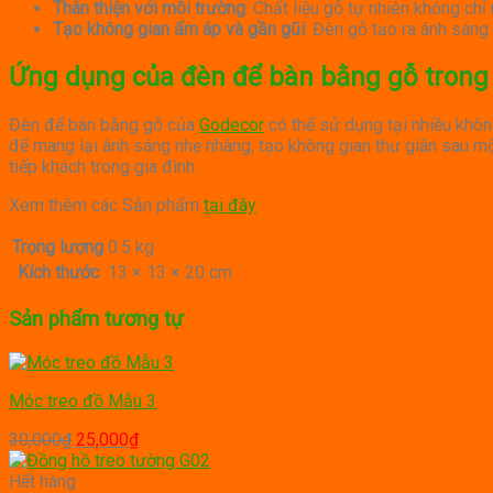
Thân thiện với môi trường
: Chất liệu gỗ tự nhiên không c
Tạo không gian ấm áp và gần gũi
: Đèn gỗ tạo ra ánh sáng
Ứng dụng của đèn để bàn bằng gỗ trong
Đèn để bàn bằng gỗ của
Godecor
có thể sử dụng tại nhiều khôn
để mang lại ánh sáng nhẹ nhàng, tạo không gian thư giãn sau mộ
tiếp khách trong gia đình.
Xem thêm các Sản phẩm
tại đây
Trọng lượng
0.5 kg
Kích thước
13 × 13 × 20 cm
Sản phẩm tương tự
Móc treo đồ Mẫu 3
Giá
Giá
30,000
₫
25,000
₫
gốc
hiện
là:
tại
Hết hàng