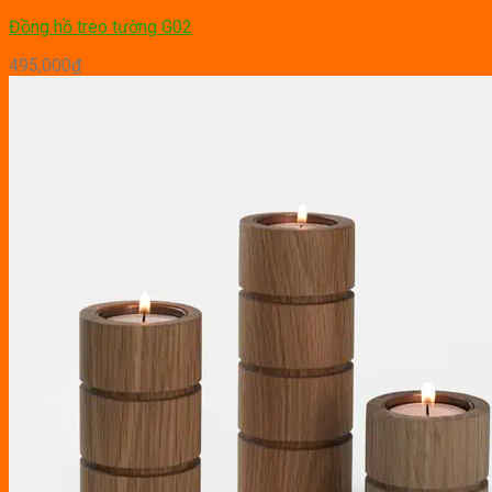
30,000₫.
là:
Đồng hồ treo tường G02
25,000₫.
495,000
₫