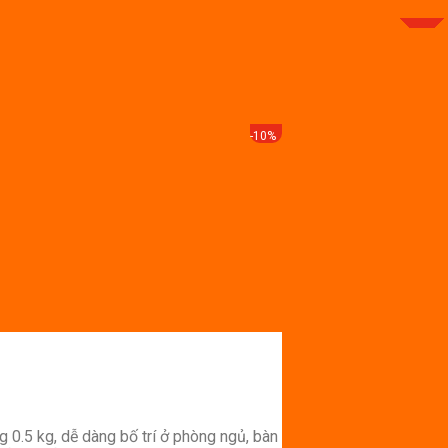
-10%
g 0.5 kg, dễ dàng bố trí ở phòng ngủ, bàn