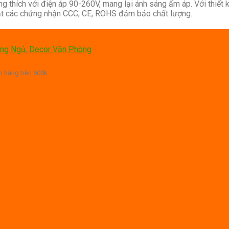
g thích với điện áp 90-260V, mang lại ánh sáng ấm áp. Với thiết k
 đạt các chứng nhận CCC, CE, ROHS đảm bảo chất lượng.
òng Ngủ
,
Decor Văn Phòng
 hàng trên 600k.