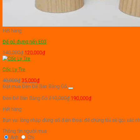
Hết hàng
Đế gỗ đựng nến E03
Giá
Giá
140,000
₫
120,000
₫
gốc
hiện
là:
tại
Cốc Ly Tre
140,000₫.
là:
120,000₫.
Giá
Giá
40,000
₫
35,000
₫
gốc
hiện
Đặt mua Đèn Để Bàn Bằng Gỗ
là:
tại
40,000₫.
là:
Giá
Giá
Đèn Để Bàn Bằng Gỗ
210,000
₫
190,000
₫
35,000₫.
gốc
hiện
Hết hàng
là:
tại
210,000₫.
là:
Bạn vui lòng nhập đúng số điện thoại để chúng tôi sẽ gọi xác n
190,000₫.
Thông tin người mua
Anh
Chị