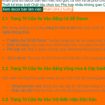
Khám phá đồ decor bàn làm việc nhỏ gọn, cá tính và dễ phối ch
Thiết kế khác biệt
Chất liệu chọn lọc
Phù hợp nhiều không gian
Q
Xem decor bàn làm việc
Khám phá ý tưởng
2.1. Trang Trí Cửa Ra Vào Bằng Cá Gỗ Decor
Một trong những xu hướng
trang trí cửa ra vào
độc đáo chính là
nghĩa phong thủy
.
🔹
Ý nghĩa của Cá Gỗ Decor
: Tượng trưng cho tài lộc, may mắn, s
🔹
Cách sử dụng
: Treo trên cửa chính hoặc khu vực gần cửa để 
🔹
Phù hợp với
: Nhà ở, quán cà phê, spa, nhà hàng theo phong c
👉
Gợi ý decor
: Treo bộ Cá Gỗ Decor kết hợp đèn LED xung qua
2.2. Trang Trí Cửa Ra Vào Bằng Vòng Hoa & Cây Xan
Cây xanh và vòng hoa giúp mang lại sự tươi mới, tạo không gia
Vòng hoa treo cửa
: Dùng cho các dịp lễ, Tết hoặc trang tr
Chậu cây nhỏ
: Đặt hai bên cửa để cân bằng phong thủy, tă
2.3. Trang Trí Cửa Ra Vào Với Biển Hiệu Độc Đáo