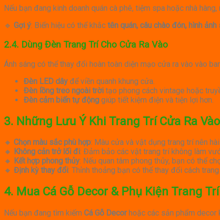
Nếu bạn đang kinh doanh quán cà phê, tiệm spa hoặc nhà hàng,
🔹
Gợi ý
: Biển hiệu có thể khắc
tên quán, câu chào đón, hình ảnh
2.4. Dùng Đèn Trang Trí Cho Cửa Ra Vào
Ánh sáng có thể thay đổi hoàn toàn diện mạo cửa ra vào vào ba
Đèn LED dây
để viền quanh khung cửa.
Đèn lồng treo ngoài trời
tạo phong cách vintage hoặc truy
Đèn cảm biến tự động
giúp tiết kiệm điện và tiện lợi hơn.
3. Những Lưu Ý Khi Trang Trí Cửa Ra Vào
🔸
Chọn màu sắc phù hợp
: Màu cửa và vật dụng trang trí nên hài
🔸
Không cản trở lối đi
: Đảm bảo các vật trang trí không làm vướ
🔸
Kết hợp phong thủy
: Nếu quan tâm phong thủy, bạn có thể chọ
🔸
Định kỳ thay đổi
: Thỉnh thoảng bạn có thể thay đổi cách tran
4. Mua Cá Gỗ Decor & Phụ Kiện Trang Tr
Nếu bạn đang tìm kiếm
Cá Gỗ Decor
hoặc các sản phẩm decor kh