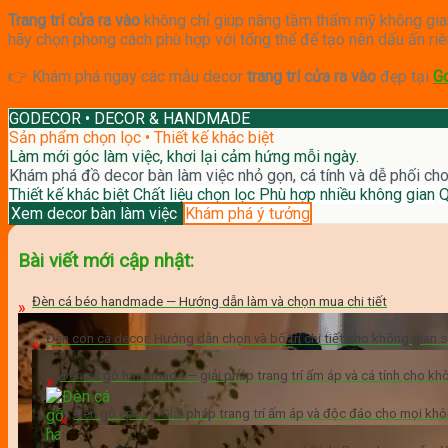
Trang trí cửa ra vào
không chỉ giúp nâng tầm thẩm mỹ không gia
hãy chọn phong cách phù hợp với tổng thể để tạo nên dấu ấn riê
👉 Khám phá ngay các mẫu decor
trang trí cửa ra vào
đẹp tại
G
GODECOR • DECOR & HANDMADE
Sản phẩm chọn lọc • Thiết kế khác biệt
Làm mới góc làm việc, khơi lại cảm hứng mỗi ngày.
Khám phá đồ decor bàn làm việc nhỏ gọn, cá tính và dễ phối ch
Thiết kế khác biệt
Chất liệu chọn lọc
Phù hợp nhiều không gian
Q
Xem decor bàn làm việc
Khám phá ý tưởng
Bài viết mới cập nhật:
Đèn cá béo handmade — Hướng dẫn làm và chọn mua chi tiết
Đèn con cá decor: Hướng dẫn chọn và bố trí chi tiết cho không gian 
Đèn cá gỗ handmade — giải pháp trang trí ấm áp và cá tính cho kh
Đèn gỗ epoxy: Giải pháp trang trí ấm áp và độc đáo cho mọi khô