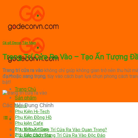
Skip
to
content
Cá gỗ Decor
,
Tản Mạn
Trang Trí Cửa Ra Vào – Tạo Ấn Tượng Đ
Trang trí cửa ra vào
không chỉ giúp không gian trở nên thu hút 
đại hoặc sang trọng
, tùy vào cách bạn lựa chọn phong cách tran
bật!
Trang Chủ
Sản phẩm
Các Nội Dung Chính
Decor
Phụ Kiện Hi-Tech
Phụ Kiện Đồng Hồ
Phụ kiện Cafe
Phụ Kiện Xe Đạp
1. Vì Sao Trang Trí Cửa Ra Vào Quan Trọng?
Phụ kiện chó mèo
2. Các Cách Trang Trí Cửa Ra Vào Độc Đáo