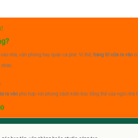
u?
ng?
 vào nhà, văn phòng hay quán cà phê. Vì thế,
trang trí cửa ra vào
có
 nhân.
.
ửa ra vào
phù hợp với phong cách kiến trúc tổng thể của ngôi nhà 
áo