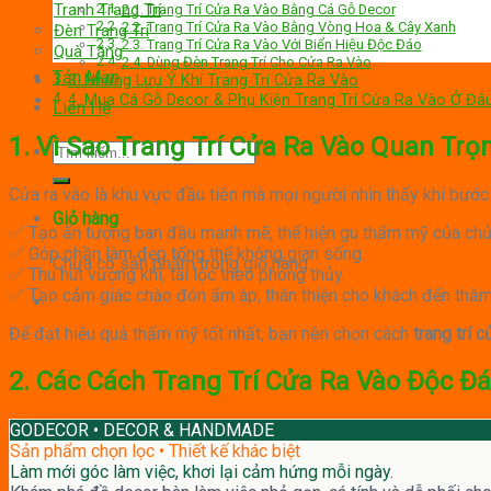
Tranh Trang Trí
2.1. Trang Trí Cửa Ra Vào Bằng Cá Gỗ Decor
2.2. Trang Trí Cửa Ra Vào Bằng Vòng Hoa & Cây Xanh
Đèn Trang Trí
2.3. Trang Trí Cửa Ra Vào Với Biển Hiệu Độc Đáo
Quà Tặng
2.4. Dùng Đèn Trang Trí Cho Cửa Ra Vào
Tản Mạn
3. Những Lưu Ý Khi Trang Trí Cửa Ra Vào
4. Mua Cá Gỗ Decor & Phụ Kiện Trang Trí Cửa Ra Vào Ở Đâ
Liên Hệ
1. Vì Sao Trang Trí Cửa Ra Vào Quan Trọ
Tìm
kiếm:
Cửa ra vào là khu vực đầu tiên mà mọi người nhìn thấy khi bước
Giỏ hàng
✅ Tạo ấn tượng ban đầu mạnh mẽ, thể hiện gu thẩm mỹ của chủ
✅ Góp phần làm đẹp tổng thể không gian sống.
Chưa có sản phẩm trong giỏ hàng.
✅ Thu hút vượng khí, tài lộc theo phong thủy.
✅ Tạo cảm giác chào đón ấm áp, thân thiện cho khách đến thăm
Để đạt hiệu quả thẩm mỹ tốt nhất, bạn nên chọn cách
trang trí c
2. Các Cách Trang Trí Cửa Ra Vào Độc Đ
GODECOR • DECOR & HANDMADE
Sản phẩm chọn lọc • Thiết kế khác biệt
Làm mới góc làm việc, khơi lại cảm hứng mỗi ngày.