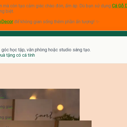
n mà còn tạo cảm giác chào đón, ấm áp. Dù bạn sử dụng
Cá Gỗ D
ng biệt.
oDecor
để không gian sống thêm phần ấn tượng! ✨
o góc học tập, văn phòng hoặc studio sáng tạo.
uà tặng có cá tính
sống
ông gian
ng gian