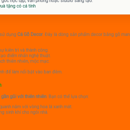
o góc học tập, văn phòng hoặc studio sáng tạo.
uà tặng có cá tính
 sử dụng
Cá Gỗ Decor
. Đây là dòng sản phẩm decor bằng gỗ ma
ự kiên trì và thành công.
tạo điểm nhấn nghệ thuật.
ách thiên nhiên, mộc mạc.
nh để làm nổi bật vào ban đêm.
h
n
gần gũi với thiên nhiên
. Bạn có thể lựa chọn:
í quanh năm với vòng hoa lá xanh mát.
ng sinh khí cho ngôi nhà.