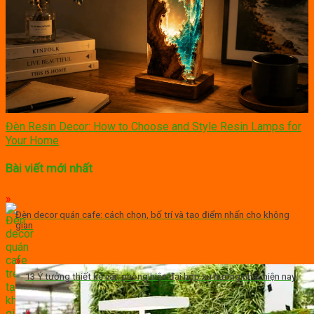
Đèn Resin Decor: How to Choose and Style Resin Lamps for
Your Home
Bài viết mới nhất
Đèn decor quán cafe: cách chọn, bố trí và tạo điểm nhấn cho không
gian
13 Ý tưởng thiết kế văn phòng hiện đại hợp xu hướng nhất hiện nay