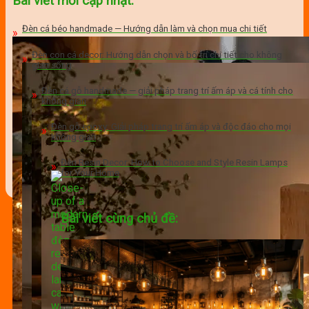
Bài viết mới cập nhật:
Đèn cá béo handmade — Hướng dẫn làm và chọn mua chi tiết
Đèn con cá decor: Hướng dẫn chọn và bố trí chi tiết cho không
gian sống
Đèn cá gỗ handmade — giải pháp trang trí ấm áp và cá tính cho
không gian
Đèn gỗ epoxy: Giải pháp trang trí ấm áp và độc đáo cho mọi
không gian
Đèn Resin Decor: How to Choose and Style Resin Lamps
for Your Home
Bài viết cùng chủ đề: