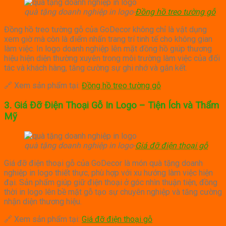
quà tặng doanh nghiệp in logo-
Đồng hồ treo tường gỗ
Đồng hồ treo tường gỗ của GoDecor không chỉ là vật dụng
xem giờ mà còn là điểm nhấn trang trí tinh tế cho không gian
làm việc.
In logo doanh nghiệp lên mặt đồng hồ giúp thương
hiệu hiện diện thường xuyên trong môi trường làm việc của đối
tác và khách hàng, tăng cường sự ghi nhớ và gắn kết.
🔗 Xem sản phẩm tại:
Đồng hồ treo tường gỗ
3.
Giá Đỡ Điện Thoại Gỗ In Logo – Tiện Ích và Thẩm
Mỹ
quà tặng doanh nghiệp in logo-
Giá đỡ điện thoại gỗ
Giá đỡ điện thoại gỗ của GoDecor là món quà tặng doanh
nghiệp in logo thiết thực, phù hợp với xu hướng làm việc hiện
đại.
Sản phẩm giúp giữ điện thoại ở góc nhìn thuận tiện, đồng
thời in logo lên bề mặt gỗ tạo sự chuyên nghiệp và tăng cường
nhận diện thương hiệu.
🔗 Xem sản phẩm tại:
Giá đỡ điện thoại gỗ