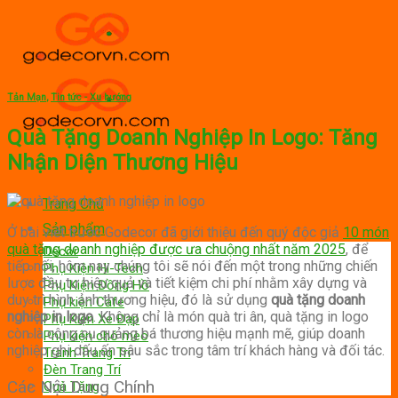
Skip
to
content
Tản Mạn
,
Tin tức - Xu hướng
Quà Tặng Doanh Nghiệp In Logo: Tăng
Nhận Diện Thương Hiệu
Trang Chủ
Sản phẩm
Ở bài viết trước Godecor đã giới thiệu đến quý độc giả
10 món
quà tặng doanh nghiệp được ưa chuộng nhất năm 2025
, để
Decor
tiếp nối, hôm nay chúng tôi sẽ nói đến
m
ột trong những chiến
Phụ Kiện Hi-Tech
lược đầu tư hiệu quả và tiết kiệm chi phí nhằm xây dựng và
Phụ Kiện Đồng Hồ
duy trì hình ảnh thương hiệu, đó là sử dụng
quà tặng doanh
Phụ kiện Cafe
nghiệp in logo
.
Không chỉ là món quà tri ân, quà tặng in logo
Phụ Kiện Xe Đạp
còn là công cụ quảng bá thương hiệu mạnh mẽ, giúp doanh
Phụ kiện chó mèo
nghiệp ghi dấu ấn sâu sắc trong tâm trí khách hàng và đối tác.
Tranh Trang Trí
Đèn Trang Trí
Các Nội Dung Chính
Quà Tặng