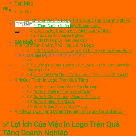
Tản Mạn
Liên Hệ
✅ Lợi Ích Của Việc In Logo Trên Quà Tặng Doanh Nghiệp
Tìm
1. Tăng Cường Nhận Diện Thương Hiệu
kiếm:
2. Quảng Bá Thương Hiệu Một Cách Tự Nhiên
3. Tạo Dấu Ấn Chuyên Nghiệp
4. Chi Phí Hợp Lý, Hiệu Quả Cao
Giỏ hàng
🎯 Các Sản Phẩm Phù Hợp Để In Logo
1. Đế Sạc Gỗ 3in1 In Logo – Sự Kết Hợp Giữa Công Nghệ
Chưa có sản phẩm trong giỏ hàng.
và Thẩm Mỹ
2. Đồng Hồ Treo Tường Gỗ In Logo – Thời Gian Gắn Kết
Thương Hiệu
3. Giá Đỡ Điện Thoại Gỗ In Logo – Tiện Ích và Thẩm Mỹ
🛠️Quy Trình In Logo Trên Quà Tặng
Bước 1: Lựa Chọn Sản Phẩm Phù Hợp
Bước 2: Thiết Kế Logo và Vị Trí In
Bước 3: Chọn Phương Pháp In Phù Hợp
Bước 4: Kiểm Tra Mẫu In
Bước 5: Sản Xuất và Giao Hàng
🛒Mua Quà Tặng Doanh Nghiệp In Logo Tại GoDecor
✅ Lợi Ích Của Việc In Logo Trên Quà
Tặng Doanh Nghiệp