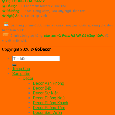
HỆ THỐNG CỬA HÀNG:
Hà Nội
:
FLC Landmark Tower Lê Đức Thọ
Đà Nẵng
: 396 Mai Đăng Chơn, Hòa Quý, Ngũ Hành Sơn.
Nghệ An
: 59 Lê Lợi, Tp. Vinh.
Đặt hàng online được miễn phí giao hàng toàn quốc áp dụng cho đơn
hàng trên 600k.
Chính sách giao hàng:
Khu vực nội thành Hà Nội, Đà Nẵng, Vinh
:
Vận
chuyển miễn phí.
Copyright 2026 ©
GoDecor
Tìm
kiếm:
Trang Chủ
Sản phẩm
Decor
Decor Văn Phòng
Decor Bếp
Decor Sự Kiện
Decor Phòng Ngủ
Decor Phòng Khách
Decor Phòng Tắm
Decor Sân Vườn