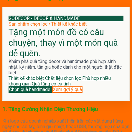
GODECOR • DECOR & HANDMADE
Sản phẩm chọn lọc • Thiết kế khác biệt
Tặng một món đồ có câu
chuyện, thay vì một món quà
dễ quên.
Khám phá quà tặng decor và handmade phù hợp sinh
nhật, kỷ niệm, tân gia hoặc dành cho một người thật đặc
biệt.
Thiết kế khác biệt
Chất liệu chọn lọc
Phù hợp nhiều
không gian
Quà tặng có cá tính
Chọn quà handmade
Xem gợi ý quà
1.
Tăng Cường Nhận Diện Thương Hiệu
Khi logo của doanh nghiệp xuất hiện trên các vật dụng hàng
ngày như sổ tay, bình giữ nhiệt, hoặc USB, thương hiệu của bạn