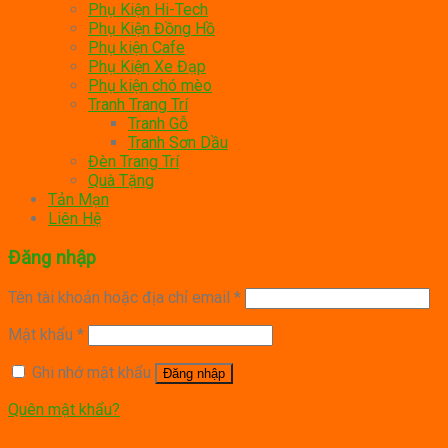
Phụ Kiện Hi-Tech
Phụ Kiện Đồng Hồ
Phụ kiện Cafe
Phụ Kiện Xe Đạp
Phụ kiện chó mèo
Tranh Trang Trí
Tranh Gỗ
Tranh Sơn Dầu
Đèn Trang Trí
Quà Tặng
Tản Mạn
Liên Hệ
Đăng nhập
Tên tài khoản hoặc địa chỉ email
*
Mật khẩu
*
Ghi nhớ mật khẩu
Đăng nhập
Quên mật khẩu?