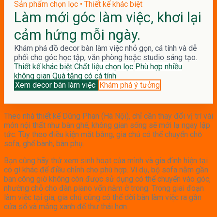
Sản phẩm chọn lọc • Thiết kế khác biệt
Làm mới góc làm việc, khơi lại
cảm hứng mỗi ngày.
Khám phá đồ decor bàn làm việc nhỏ gọn, cá tính và dễ
phối cho góc học tập, văn phòng hoặc studio sáng tạo.
Thiết kế khác biệt
Chất liệu chọn lọc
Phù hợp nhiều
không gian
Quà tặng có cá tính
Xem decor bàn làm việc
Khám phá ý tưởng
Theo nhà thiết kế Dũng Phan (Hà Nội), chỉ cần thay đổi vị trí vài
món nội thất như bàn ghế, không gian sống sẽ mới lạ ngay lập
tức. Tùy theo điều kiện mặt bằng, gia chủ có thể chuyển chỗ
sofa, ghế bành, bàn phụ.
Bạn cũng hãy thử xem sinh hoạt của mình và gia đình hiện tại
có gì khác để điều chỉnh cho phù hợp. Ví dụ, bộ sofa nằm gần
ban công giờ không còn được sử dụng có thể chuyển vào góc,
nhường chỗ cho đàn piano vốn nằm ở trong. Trong giai đoạn
làm việc tại gia, gia chủ cũng có thể dời bàn làm việc ra gần
cửa sổ và mảng xanh để thư thái hơn.