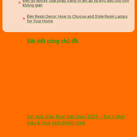
Đèn gỗ epoxy: Giải pháp trang trí ấm áp và độc đáo cho mọi
không gian
Đèn Resin Decor: How to Choose and Style Resin Lamps
for Your Home
Bài viết cùng chủ đề:
Set quả châu Noel bán chạy 2025 – Gợi ý phối
màu & mua sắm thông minh