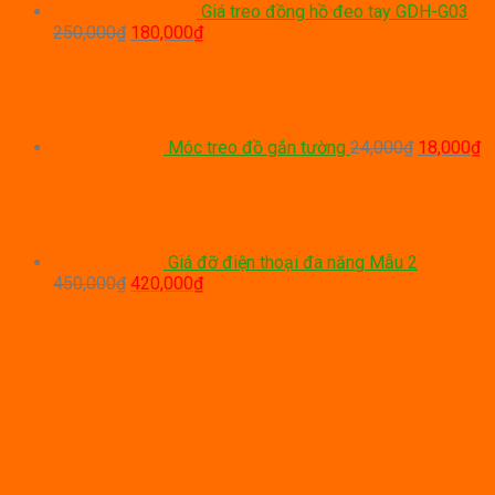
Giá treo đồng hồ đeo tay GDH-G03
Giá
Giá
250,000
₫
180,000
₫
gốc
hiện
Giá
G
là:
tại
gốc
hi
250,000₫.
là:
là:
tạ
180,000₫.
24,000₫.
là
1
Móc treo đồ gắn tường
24,000
₫
18,000
₫
Giá đỡ điện thoại đa năng Mẫu 2
Giá
Giá
450,000
₫
420,000
₫
gốc
hiện
là:
tại
450,000₫.
là:
420,000₫.