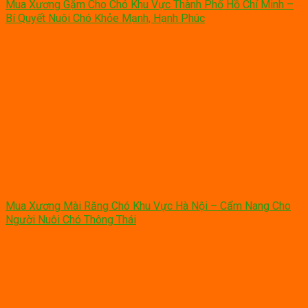
Mua Xương Gặm Cho Chó Khu Vực Thành Phố Hồ Chí Minh –
Bí Quyết Nuôi Chó Khỏe Mạnh, Hạnh Phúc
Mua Xương Mài Răng Chó Khu Vực Hà Nội – Cẩm Nang Cho
Người Nuôi Chó Thông Thái