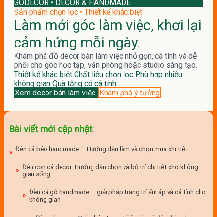
GODECOR • DECOR & HANDMADE
Sản phẩm chọn lọc • Thiết kế khác biệt
Làm mới góc làm việc, khơi lại
cảm hứng mỗi ngày.
Khám phá đồ decor bàn làm việc nhỏ gọn, cá tính và dễ
phối cho góc học tập, văn phòng hoặc studio sáng tạo.
Thiết kế khác biệt
Chất liệu chọn lọc
Phù hợp nhiều
không gian
Quà tặng có cá tính
Xem decor bàn làm việc
Khám phá ý tưởng
Bài viết mới cập nhật:
Đèn cá béo handmade — Hướng dẫn làm và chọn mua chi tiết
Đèn con cá decor: Hướng dẫn chọn và bố trí chi tiết cho không
gian sống
Đèn cá gỗ handmade — giải pháp trang trí ấm áp và cá tính cho
không gian