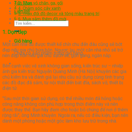
Tản Mạn
3. Thay vỏ chăn, ga, gối
4. Chăm sóc cây xanh
Liên Hệ
5. Thay đổi đồ decor và tông màu trang trí
6. Mua sắm thêm đồ mới
Tìm
kiếm:
1. Dọn dẹp
Giỏ hàng
Một căn nhà dù được thiết kế chỉn chu đến đâu cũng sẽ bớt
đẹp nếu gia chủ bừa bộn. Ngược lại, một căn nhà nhỏ sẽ trở
Chưa có sản phẩm trong giỏ hàng.
nên đẹp hơn nếu gia chủ sạch sẽ, gọn gàng, ngăn nắp.
Bên cạnh việc vệ sinh không gian sống, kiến trúc sư – nhiếp
ảnh gia kiến trúc Nguyễn Quang Minh (Hà Nội) khuyên các gia
chủ kiểm tra và đánh giá lại nhu cầu sử dụng cùng tình trạng
các đồ đạc đã sắm, từ nội thất đến bát đĩa, sách vở, thiết bị
điện tử.
“Sau một thời gian sử dụng, có thể nhiều món đã hỏng hoặc
công năng không còn phù hợp trong thời điểm này và nên
được thay thế. Bạn hãy đem cho hoặc bỏ chúng để nơi ở thêm
rộng rãi”, ông Minh khuyên. Ngoài ra, nếu có điều kiện, bạn nên
dành một phòng hoặc một góc làm kho lưu trữ trong nhà.