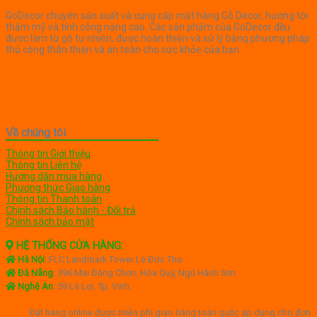
GoDecor chuyên sản xuất và cung cấp mặt hàng Gỗ Decor, hướng tới
thẩm mỹ và tính công năng cao. Các sản phẩm của GoDecor đều
được làm từ gỗ tự nhiên, được hoàn thiện và xử lý bằng phương pháp
thủ công thân thiện và an toàn cho sức khỏe của bạn.
Về chúng tôi
Thông tin Giới thiệu
Thông tin Liên hệ
Hướng dẫn mua hàng
Phương thức Giao hàng
Thông tin Thanh toán
Chính sách Bảo hành - Đổi trả
Chính sách bảo mật
HỆ THỐNG CỬA HÀNG:
Hà Nội
:
FLC Landmark Tower Lê Đức Thọ
Đà Nẵng
: 396 Mai Đăng Chơn, Hòa Quý, Ngũ Hành Sơn.
Nghệ An
: 59 Lê Lợi, Tp. Vinh.
Đặt hàng online được miễn phí giao hàng toàn quốc áp dụng cho đơn