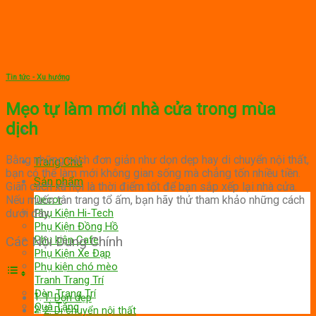
Skip
to
content
Tin tức - Xu hướng
Mẹo tự làm mới nhà cửa trong mùa
dịch
Bằng những cách đơn giản như dọn dẹp hay di chuyển nội thất,
Trang Chủ
bạn có thể làm mới không gian sống mà chẳng tốn nhiều tiền.
Sản phẩm
Giãn cách xã hội là thời điểm tốt để bạn sắp xếp lại nhà cửa.
Nếu muốn tân trang tổ ấm, bạn hãy thử tham khảo những cách
Decor
dưới đây.
Phụ Kiện Hi-Tech
Phụ Kiện Đồng Hồ
Phụ kiện Cafe
Các Nội Dung Chính
Phụ Kiện Xe Đạp
Phụ kiện chó mèo
Tranh Trang Trí
Đèn Trang Trí
1. Dọn dẹp
Quà Tặng
2. Di chuyển nội thất