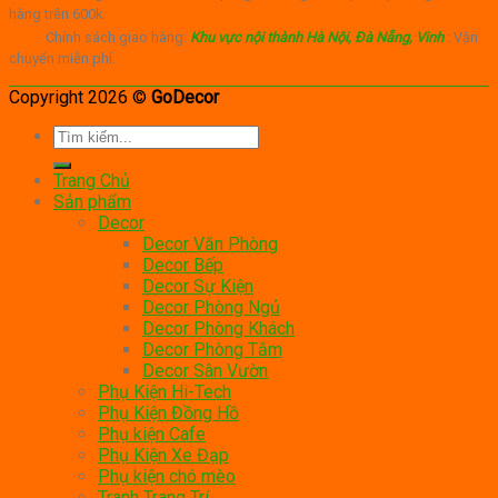
hàng trên 600k.
Chính sách giao hàng:
Khu vực nội thành Hà Nội, Đà Nẵng, Vinh
:
Vận
chuyển miễn phí.
Copyright 2026 ©
GoDecor
Tìm
kiếm:
Trang Chủ
Sản phẩm
Decor
Decor Văn Phòng
Decor Bếp
Decor Sự Kiện
Decor Phòng Ngủ
Decor Phòng Khách
Decor Phòng Tắm
Decor Sân Vườn
Phụ Kiện Hi-Tech
Phụ Kiện Đồng Hồ
Phụ kiện Cafe
Phụ Kiện Xe Đạp
Phụ kiện chó mèo
Tranh Trang Trí