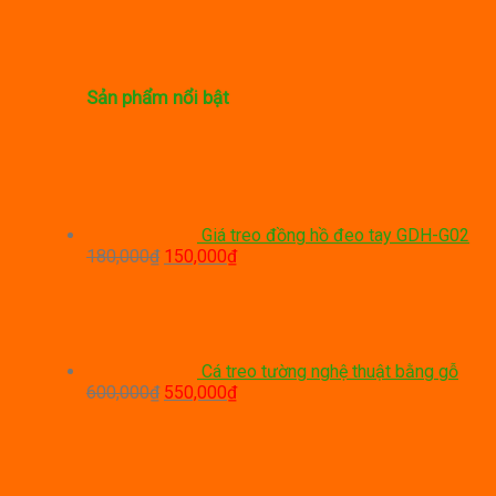
Sản phẩm nổi bật
Giá treo đồng hồ đeo tay GDH-G02
Giá
Giá
180,000
₫
150,000
₫
gốc
hiện
là:
tại
180,000₫.
là:
150,000₫.
Cá treo tường nghệ thuật bằng gỗ
Giá
Giá
600,000
₫
550,000
₫
gốc
hiện
là:
tại
600,000₫.
là:
550,000₫.