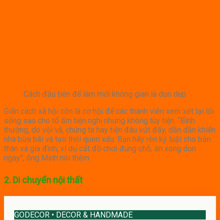
Cách đầu tiên để làm mới không gian là dọn dẹp
Giãn cách xã hội còn là cơ hội để các thành viên xem xét lại lối
sống sao cho tổ ấm tiện nghi nhưng không tùy tiện. “Bình
thường, do vội vã, chúng ta hay tiện đâu vứt đấy, dần dần khiến
nhà bừa bãi và tạo thói quen xấu. Bạn hãy rèn kỷ luật cho bản
thân và gia đình, ví dụ cất đồ chơi đúng chỗ, ăn xong dọn
ngay”, ông Minh nói thêm.
2. Di chuyển nội thất
GODECOR • DECOR & HANDMADE