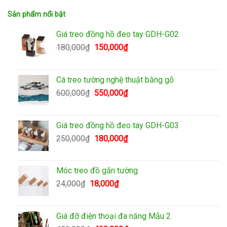
Sản phẩm nổi bật
Giá treo đồng hồ đeo tay GDH-G02
Giá
Giá
180,000
₫
150,000
₫
gốc
hiện
là:
tại
180,000₫.
là:
Cá treo tường nghệ thuật bằng gỗ
150,000₫.
Giá
Giá
600,000
₫
550,000
₫
gốc
hiện
là:
tại
600,000₫.
là:
Giá treo đồng hồ đeo tay GDH-G03
550,000₫.
Giá
Giá
250,000
₫
180,000
₫
gốc
hiện
là:
tại
250,000₫.
là:
Móc treo đồ gắn tường
180,000₫.
Giá
Giá
24,000
₫
18,000
₫
gốc
hiện
là:
tại
24,000₫.
là:
Giá đỡ điện thoại đa năng Mẫu 2
18,000₫.