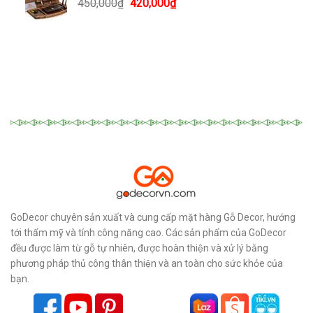
Giá
Giá
450,000
₫
420,000
₫
gốc
hiện
là:
tại
450,000₫.
là:
420,000₫.
GoDecor chuyên sản xuất và cung cấp mặt hàng Gỗ Decor, hướng
tới thẩm mỹ và tính công năng cao. Các sản phẩm của GoDecor
đều được làm từ gỗ tự nhiên, được hoàn thiện và xử lý bằng
phương pháp thủ công thân thiện và an toàn cho sức khỏe của
bạn.