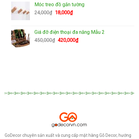
250,000₫.
là:
Móc treo đồ gắn tường
180,000₫.
Giá
Giá
24,000
₫
18,000
₫
gốc
hiện
là:
tại
24,000₫.
là:
Giá đỡ điện thoại đa năng Mẫu 2
18,000₫.
Giá
Giá
450,000
₫
420,000
₫
gốc
hiện
là:
tại
450,000₫.
là:
420,000₫.
GoDecor chuyên sản xuất và cung cấp mặt hàng Gỗ Decor, hướng