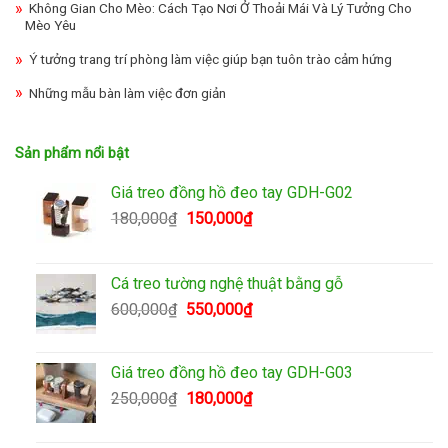
Không Gian Cho Mèo: Cách Tạo Nơi Ở Thoải Mái Và Lý Tưởng Cho
Mèo Yêu
Ý tưởng trang trí phòng làm việc giúp bạn tuôn trào cảm hứng
Những mẫu bàn làm việc đơn giản
Sản phẩm nổi bật
Giá treo đồng hồ đeo tay GDH-G02
Giá
Giá
180,000
₫
150,000
₫
gốc
hiện
là:
tại
180,000₫.
là:
Cá treo tường nghệ thuật bằng gỗ
150,000₫.
Giá
Giá
600,000
₫
550,000
₫
gốc
hiện
là:
tại
600,000₫.
là:
Giá treo đồng hồ đeo tay GDH-G03
550,000₫.
Giá
Giá
250,000
₫
180,000
₫
gốc
hiện
là:
tại