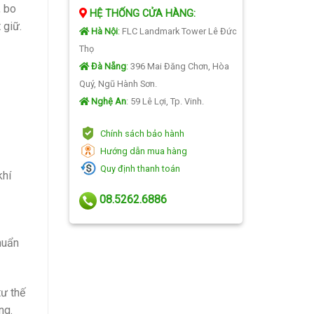
, bo
HỆ THỐNG CỬA HÀNG:
 giữ.
Hà Nội
:
FLC Landmark Tower Lê Đức
Thọ
Đà Nẵng
:
396 Mai Đăng Chơn, Hòa
Quý, Ngũ Hành Sơn.
Nghệ An
: 59 Lê Lợi, Tp. Vinh.
Chính sách bảo hành
Hướng dẫn mua hàng
Quy định thanh toán
khí
08.5262.6886
huẩn
tư thế
ng.