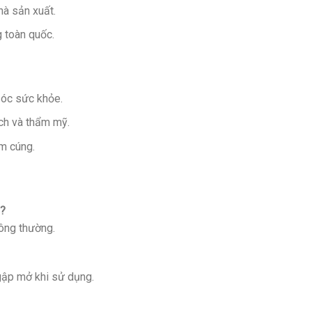
hà sản xuất.
g toàn quốc.
óc sức khỏe.
ch và thẩm mỹ.
ấm cúng.
u?
hông thường.
gập mở khi sử dụng.