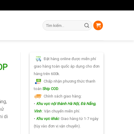
Tìm
kiếm:
Đặt hàng online được miễn phí
OP
giao hàng toàn quốc áp dụng cho đơn
hàng trên 600k.
Chấp nhận phương thức thanh
toán
Ship COD
.
Chính sách giao hàng:
áng,
•
Khu vực nội thành Hà Nội, Đà Nẵng,
sử
Vinh
:
Vận chuyển miễn phí.
i di
.
•
Khu vực khác
:
Giao hàng từ 1-7 ngày
(tùy vào đơn vị vận chuyển).