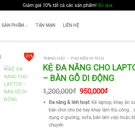
Giảm giá 10% tất cả các sản phẩm!
Bỏ qua
SẢN PHẨM
TẢN MẠN
LIÊN HỆ
-21%
TRANG CHỦ
/
PHỤ KIỆN HI-TECH
KỆ ĐA NĂNG CHO LAPT
– BÀN GỖ DI ĐỘNG
Giá
Giá
1,200,000
₫
950,000
₫
gốc
hiện
Đa năng & linh hoạt:
Kê laptop, khay ăn s
là:
tại
bàn chơi cho bé hay khay làm thủ công… 
1,200,000₫.
là:
dụng ở giường, sofa, bàn làm việc hoặc kh
950,000₫
chuyển.