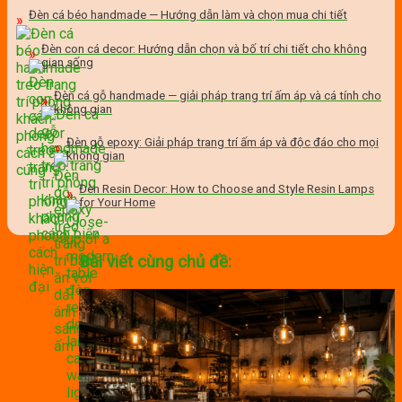
Đèn cá béo handmade — Hướng dẫn làm và chọn mua chi tiết
Đèn con cá decor: Hướng dẫn chọn và bố trí chi tiết cho không
gian sống
Đèn cá gỗ handmade — giải pháp trang trí ấm áp và cá tính cho
không gian
Đèn gỗ epoxy: Giải pháp trang trí ấm áp và độc đáo cho mọi
không gian
Đèn Resin Decor: How to Choose and Style Resin Lamps
for Your Home
Bài viết cùng chủ đề: