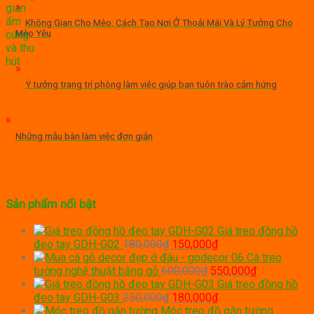
Không Gian Cho Mèo: Cách Tạo Nơi Ở Thoải Mái Và Lý Tưởng Cho
Mèo Yêu
Ý tưởng trang trí phòng làm việc giúp bạn tuôn trào cảm hứng
Những mẫu bàn làm việc đơn giản
Sản phẩm nổi bật
Giá treo đồng hồ
Giá
Giá
đeo tay GDH-G02
180,000
₫
150,000
₫
gốc
hiện
Cá treo
là:
Giá
tại
Giá
tường nghệ thuật bằng gỗ
600,000
₫
550,000
₫
180,000₫.
gốc
là:
hiện
Giá treo đồng hồ
Giá
là:
150,000₫.
Giá
tại
đeo tay GDH-G03
250,000
₫
180,000
₫
gốc
600,000₫.
hiện
là:
Móc treo đồ gắn tường