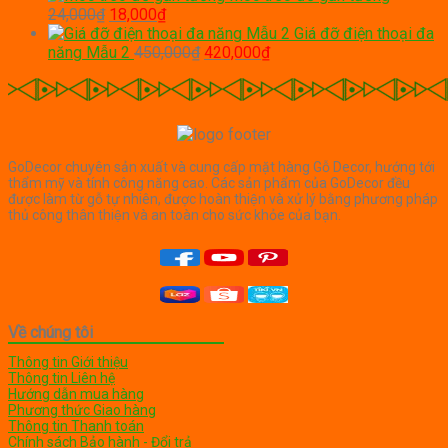
Giá
Giá
là:
tại
550,000₫.
24,000
₫
18,000
₫
gốc
hiện
250,000₫.
là:
Giá đỡ điện thoại đa
là:
tại
Giá
Giá
180,000₫.
năng Mẫu 2
450,000
₫
420,000
₫
24,000₫.
là:
gốc
hiện
18,000₫.
là:
tại
450,000₫.
là:
420,000₫.
GoDecor chuyên sản xuất và cung cấp mặt hàng Gỗ Decor, hướng tới
thẩm mỹ và tính công năng cao. Các sản phẩm của GoDecor đều
được làm từ gỗ tự nhiên, được hoàn thiện và xử lý bằng phương pháp
thủ công thân thiện và an toàn cho sức khỏe của bạn.
Về chúng tôi
Thông tin Giới thiệu
Thông tin Liên hệ
Hướng dẫn mua hàng
Phương thức Giao hàng
Thông tin Thanh toán
Chính sách Bảo hành - Đổi trả