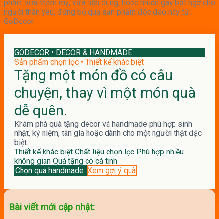
phẩm vừa thẩm mỹ, vừa tiện dụng, hoặc muốn gây bất ngờ cho
người thân yêu, đừng bỏ qua sản phẩm độc đáo này từ
GoDecor.
GODECOR • DECOR & HANDMADE
Sản phẩm chọn lọc • Thiết kế khác biệt
Tặng một món đồ có câu
chuyện, thay vì một món quà
dễ quên.
Khám phá quà tặng decor và handmade phù hợp sinh
nhật, kỷ niệm, tân gia hoặc dành cho một người thật đặc
biệt.
Thiết kế khác biệt
Chất liệu chọn lọc
Phù hợp nhiều
không gian
Quà tặng có cá tính
Chọn quà handmade
Xem gợi ý quà
Bài viết mới cập nhật: