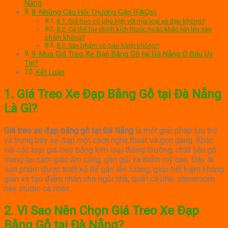
Nẵng
8. Những Câu Hỏi Thường Gặp (FAQs)
8.1. Giá treo có phù hợp với mọi loại xe đạp không?
8.2. Có thể tùy chỉnh kích thước hoặc khắc tên lên sản
phẩm không?
8.3. Sản phẩm có bảo hành không?
9. Mua Giá Treo Xe Đạp Bằng Gỗ tại Đà Nẵng Ở Đâu Uy
Tín?
Kết Luận
1. Giá Treo Xe Đạp Bằng Gỗ tại Đà Nẵng
Là Gì?
Giá treo xe đạp bằng gỗ tại Đà Nẵng
là một giải pháp lưu trữ
và trưng bày xe đạp một cách nghệ thuật và gọn gàng. Khác
với các loại giá treo bằng kim loại thông thường, chất liệu gỗ
mang lại cảm giác ấm cúng, gần gũi và thẩm mỹ cao. Đây là
sản phẩm được thiết kế để gắn lên tường, giúp tiết kiệm không
gian và tạo điểm nhấn cho ngôi nhà, quán cà phê, showroom
hay studio cá nhân.
2. Vì Sao Nên Chọn Giá Treo Xe Đạp
Bằng Gỗ tại Đà Nẵng?