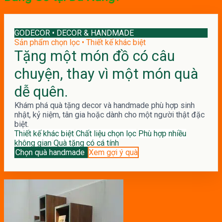
GODECOR • DECOR & HANDMADE
Sản phẩm chọn lọc • Thiết kế khác biệt
Tặng một món đồ có câu
chuyện, thay vì một món quà
dễ quên.
Khám phá quà tặng decor và handmade phù hợp sinh
nhật, kỷ niệm, tân gia hoặc dành cho một người thật đặc
biệt.
Thiết kế khác biệt
Chất liệu chọn lọc
Phù hợp nhiều
không gian
Quà tặng có cá tính
Chọn quà handmade
Xem gợi ý quà