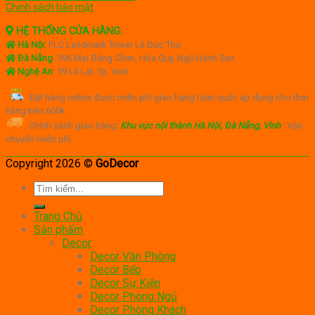
Chính sách bảo mật
HỆ THỐNG CỬA HÀNG:
Hà Nội
:
FLC Landmark Tower Lê Đức Thọ
Đà Nẵng
: 396 Mai Đăng Chơn, Hòa Quý, Ngũ Hành Sơn.
Nghệ An
: 59 Lê Lợi, Tp. Vinh.
Đặt hàng online được miễn phí giao hàng toàn quốc áp dụng cho đơn
hàng trên 600k.
Chính sách giao hàng:
Khu vực nội thành Hà Nội, Đà Nẵng, Vinh
:
Vận
chuyển miễn phí.
Copyright 2026 ©
GoDecor
Tìm
kiếm:
Trang Chủ
Sản phẩm
Decor
Decor Văn Phòng
Decor Bếp
Decor Sự Kiện
Decor Phòng Ngủ
Decor Phòng Khách