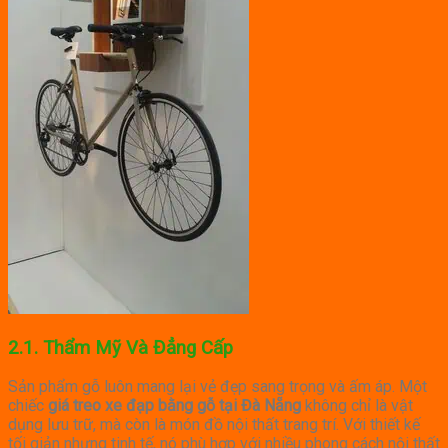
2.1. Thẩm Mỹ Và Đẳng Cấp
Sản phẩm gỗ luôn mang lại vẻ đẹp sang trọng và ấm áp. Một
chiếc
giá treo xe đạp bằng gỗ tại Đà Nẵng
không chỉ là vật
dụng lưu trữ, mà còn là món đồ nội thất trang trí. Với thiết kế
tối giản nhưng tinh tế, nó phù hợp với nhiều phong cách nội thất