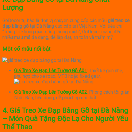
Lượng
GoDecor tự hào là đơn vị chuyên cung cấp các mẫu
giá treo xe
đạp bằng gỗ tại Đà Nẵng
cao cấp tại Việt Nam. Với tiêu chí
“Trang trí không gian sống thông minh”, GoDecor mang đến
nhiều mẫu mã đa dạng, dễ lắp đặt, an toàn và thẩm mỹ.
Một số mẫu nổi bật:
Giá Treo Xe Đạp Lên Tường Gỗ A01
: Thiết kế gọn nhẹ,
phù hợp cho xe road, MTB hoặc fixed gear.
Giá Treo Xe Đạp Lên Tường Gỗ A02
: Phong cách tối giản
Nhật Bản, tiện dụng, dễ phối hợp nội thất.
4. Giá Treo Xe Đạp Bằng Gỗ tại Đà Nẵng
– Món Quà Tặng Độc Lạ Cho Người Yêu
Thể Thao