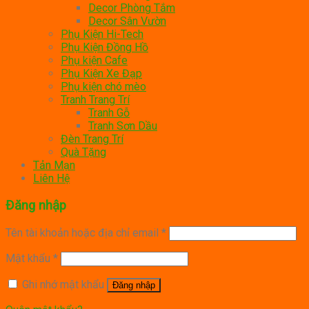
Decor Phòng Tắm
Decor Sân Vườn
Phụ Kiện Hi-Tech
Phụ Kiện Đồng Hồ
Phụ kiện Cafe
Phụ Kiện Xe Đạp
Phụ kiện chó mèo
Tranh Trang Trí
Tranh Gỗ
Tranh Sơn Dầu
Đèn Trang Trí
Quà Tặng
Tản Mạn
Liên Hệ
Đăng nhập
Tên tài khoản hoặc địa chỉ email
*
Mật khẩu
*
Ghi nhớ mật khẩu
Đăng nhập