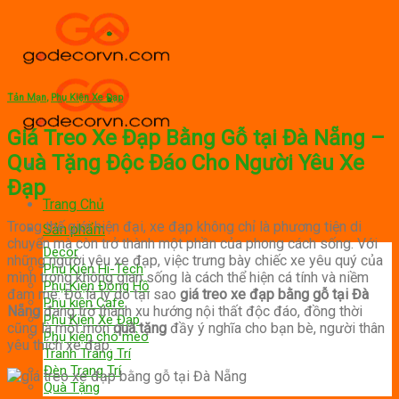
Skip
to
content
Tản Mạn
,
Phụ Kiện Xe Đạp
Giá Treo Xe Đạp Bằng Gỗ tại Đà Nẵng –
Quà Tặng Độc Đáo Cho Người Yêu Xe
Đạp
Trang Chủ
Trong thế giới hiện đại, xe đạp không chỉ là phương tiện di
Sản phẩm
chuyển mà còn trở thành một phần của phong cách sống. Với
Decor
những người yêu xe đạp, việc trưng bày chiếc xe yêu quý của
Phụ Kiện Hi-Tech
mình trong không gian sống là cách thể hiện cá tính và niềm
Phụ Kiện Đồng Hồ
đam mê. Đó là lý do tại sao
giá treo xe đạp bằng gỗ tại Đà
Phụ kiện Cafe
Nẵng
đang trở thành xu hướng nội thất độc đáo, đồng thời
Phụ Kiện Xe Đạp
cũng là một món
quà tặng
đầy ý nghĩa cho bạn bè, người thân
Phụ kiện chó mèo
yêu thích xe đạp.
Tranh Trang Trí
Đèn Trang Trí
Quà Tặng