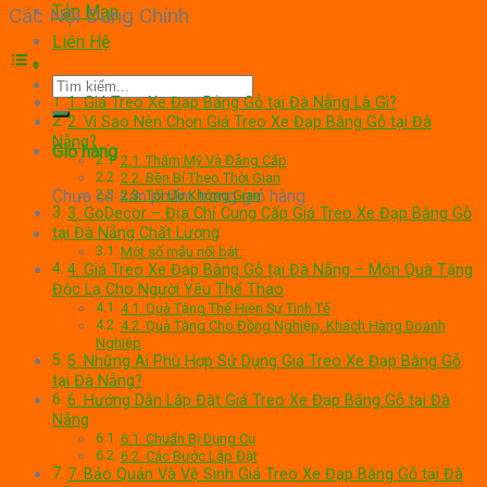
Tản Mạn
Các Nội Dung Chính
Liên Hệ
Tìm
1. Giá Treo Xe Đạp Bằng Gỗ tại Đà Nẵng Là Gì?
kiếm:
2. Vì Sao Nên Chọn Giá Treo Xe Đạp Bằng Gỗ tại Đà
Nẵng?
Giỏ hàng
2.1. Thẩm Mỹ Và Đẳng Cấp
2.2. Bền Bỉ Theo Thời Gian
Chưa có sản phẩm trong giỏ hàng.
2.3. Tối Ưu Không Gian
3. GoDecor – Địa Chỉ Cung Cấp Giá Treo Xe Đạp Bằng Gỗ
tại Đà Nẵng Chất Lượng
Một số mẫu nổi bật:
4. Giá Treo Xe Đạp Bằng Gỗ tại Đà Nẵng – Món Quà Tặng
Độc Lạ Cho Người Yêu Thể Thao
4.1. Quà Tặng Thể Hiện Sự Tinh Tế
4.2. Quà Tặng Cho Đồng Nghiệp, Khách Hàng Doanh
Nghiệp
5. Những Ai Phù Hợp Sử Dụng Giá Treo Xe Đạp Bằng Gỗ
tại Đà Nẵng?
6. Hướng Dẫn Lắp Đặt Giá Treo Xe Đạp Bằng Gỗ tại Đà
Nẵng
6.1. Chuẩn Bị Dụng Cụ
6.2. Các Bước Lắp Đặt
7. Bảo Quản Và Vệ Sinh Giá Treo Xe Đạp Bằng Gỗ tại Đà