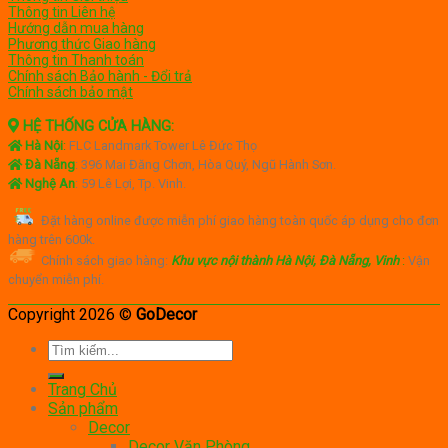
Thông tin Liên hệ
Hướng dẫn mua hàng
Phương thức Giao hàng
Thông tin Thanh toán
Chính sách Bảo hành - Đổi trả
Chính sách bảo mật
HỆ THỐNG CỬA HÀNG:
Hà Nội
:
FLC Landmark Tower Lê Đức Thọ
Đà Nẵng
: 396 Mai Đăng Chơn, Hòa Quý, Ngũ Hành Sơn.
Nghệ An
: 59 Lê Lợi, Tp. Vinh.
Đặt hàng online được miễn phí giao hàng toàn quốc áp dụng cho đơn
hàng trên 600k.
Chính sách giao hàng:
Khu vực nội thành Hà Nội, Đà Nẵng, Vinh
:
Vận
chuyển miễn phí.
Copyright 2026 ©
GoDecor
Tìm
kiếm:
Trang Chủ
Sản phẩm
Decor
Decor Văn Phòng