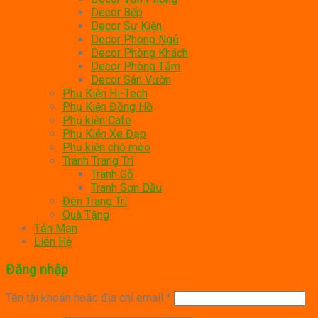
Decor Bếp
Decor Sự Kiện
Decor Phòng Ngủ
Decor Phòng Khách
Decor Phòng Tắm
Decor Sân Vườn
Phụ Kiện Hi-Tech
Phụ Kiện Đồng Hồ
Phụ kiện Cafe
Phụ Kiện Xe Đạp
Phụ kiện chó mèo
Tranh Trang Trí
Tranh Gỗ
Tranh Sơn Dầu
Đèn Trang Trí
Quà Tặng
Tản Mạn
Liên Hệ
Đăng nhập
Tên tài khoản hoặc địa chỉ email
*