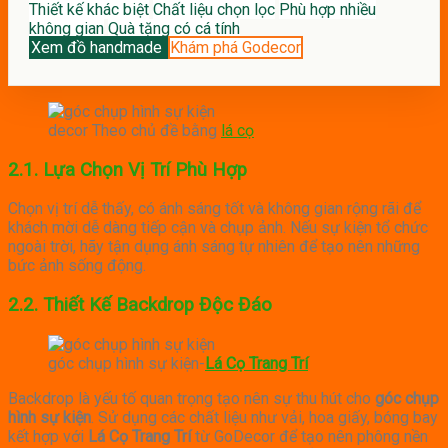
Thiết kế khác biệt
Chất liệu chọn lọc
Phù hợp nhiều
không gian
Quà tặng có cá tính
Xem đồ handmade
Khám phá Godecor
decor Theo chủ đề bằng
lá cọ
2.1. Lựa Chọn Vị Trí Phù Hợp
Chọn vị trí dễ thấy, có ánh sáng tốt và không gian rộng rãi để
khách mời dễ dàng tiếp cận và chụp ảnh.
Nếu sự kiện tổ chức
ngoài trời, hãy tận dụng ánh sáng tự nhiên để tạo nên những
bức ảnh sống động.
2.2. Thiết Kế Backdrop Độc Đáo
góc chụp hình sự kiện-
Lá Cọ Trang Trí
Backdrop là yếu tố quan trọng tạo nên sự thu hút cho
góc chụp
hình sự kiện
.
Sử dụng các chất liệu như vải, hoa giấy, bóng bay
kết hợp với
Lá Cọ Trang Trí
từ GoDecor để tạo nên phông nền