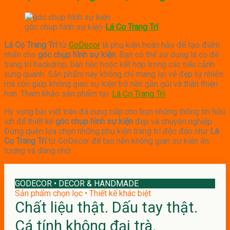
góc chụp hình sự kiện-
Lá Cọ Trang Trí
Lá Cọ Trang Trí
từ
GoDecor
là phụ kiện hoàn hảo để tạo điểm
nhấn cho
góc chụp hình sự kiện
.
Bạn có thể sử dụng lá cọ để
trang trí backdrop, bàn tiệc hoặc kết hợp trong các tiểu cảnh
xung quanh.
Sản phẩm này không chỉ mang lại vẻ đẹp tự nhiên
mà còn giúp không gian sự kiện trở nên gần gũi và thân thiện
hơn.
Tham khảo sản phẩm tại:
Lá Cọ Trang Trí
Hy vọng bài viết trên đã cung cấp cho bạn những thông tin hữu
ích để thiết kế
góc chụp hình sự kiện
đẹp và chuyên nghiệp.
Đừng quên lựa chọn những phụ kiện trang trí độc đáo như
Lá
Cọ Trang Trí
từ GoDecor để tạo nên không gian sự kiện ấn
tượng và đáng nhớ.
GODECOR • DECOR & HANDMADE
Sản phẩm chọn lọc • Thiết kế khác biệt
Chất liệu thật. Dấu tay thật.
Cá tính không đại trà.