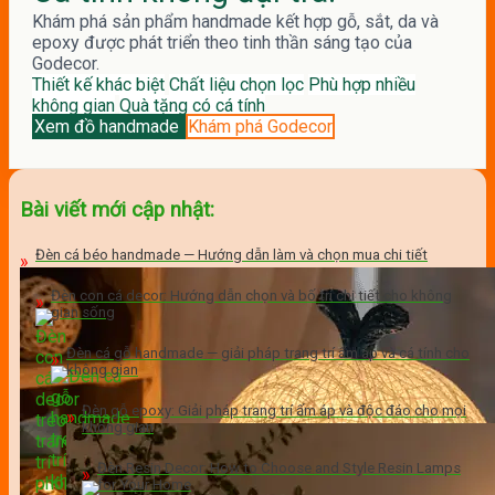
Khám phá sản phẩm handmade kết hợp gỗ, sắt, da và
epoxy được phát triển theo tinh thần sáng tạo của
Godecor.
Thiết kế khác biệt
Chất liệu chọn lọc
Phù hợp nhiều
không gian
Quà tặng có cá tính
Xem đồ handmade
Khám phá Godecor
Bài viết mới cập nhật:
Đèn cá béo handmade — Hướng dẫn làm và chọn mua chi tiết
Đèn con cá decor: Hướng dẫn chọn và bố trí chi tiết cho không
gian sống
Đèn cá gỗ handmade — giải pháp trang trí ấm áp và cá tính cho
không gian
Đèn gỗ epoxy: Giải pháp trang trí ấm áp và độc đáo cho mọi
không gian
Đèn Resin Decor: How to Choose and Style Resin Lamps
for Your Home