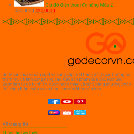
Giá đỡ điện thoại đa năng Mẫu 2
Giá
Giá
450,000
₫
420,000
₫
gốc
hiện
là:
tại
450,000₫.
là:
420,000₫.
GoDecor chuyên sản xuất và cung cấp mặt hàng Gỗ Decor, hướng tới
thẩm mỹ và tính công năng cao. Các sản phẩm của GoDecor đều
được làm từ gỗ tự nhiên, được hoàn thiện và xử lý bằng phương pháp
thủ công thân thiện và an toàn cho sức khỏe của bạn.
Về chúng tôi
Thông tin Giới thiệu