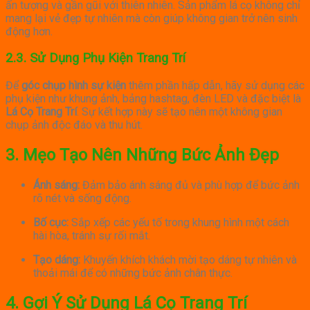
ấn tượng và gần gũi với thiên nhiên.
Sản phẩm lá cọ không chỉ
mang lại vẻ đẹp tự nhiên mà còn giúp không gian trở nên sinh
động hơn.
2.3. Sử Dụng Phụ Kiện Trang Trí
Để
góc chụp hình sự kiện
thêm phần hấp dẫn, hãy sử dụng các
phụ kiện như khung ảnh, bảng hashtag, đèn LED và đặc biệt là
Lá Cọ Trang Trí
.
Sự kết hợp này sẽ tạo nên một không gian
chụp ảnh độc đáo và thu hút.
3. Mẹo Tạo Nên Những Bức Ảnh Đẹp
Ánh sáng:
Đảm bảo ánh sáng đủ và phù hợp để bức ảnh
rõ nét và sống động.
Bố cục:
Sắp xếp các yếu tố trong khung hình một cách
hài hòa, tránh sự rối mắt.
Tạo dáng:
Khuyến khích khách mời tạo dáng tự nhiên và
thoải mái để có những bức ảnh chân thực.
4. Gợi Ý Sử Dụng Lá Cọ Trang Trí