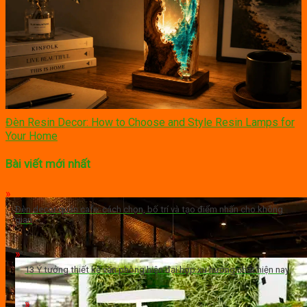
Đèn Resin Decor: How to Choose and Style Resin Lamps for
Your Home
Bài viết mới nhất
Đèn decor quán cafe: cách chọn, bố trí và tạo điểm nhấn cho không
gian
13 Ý tưởng thiết kế văn phòng hiện đại hợp xu hướng nhất hiện nay