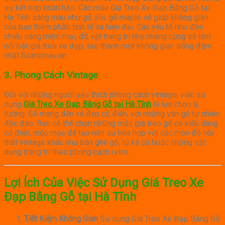
sự kết hợp hoàn hảo. Các mẫu Giá Treo Xe Đạp Bằng Gỗ tại
Hà Tĩnh sáng màu như gỗ sồi, gỗ maple sẽ giúp không gian
của bạn thêm phần tinh tế và hiện đại. Các yếu tố như đèn
chiếu sáng mềm mại, đồ vật trang trí nhẹ nhàng cũng sẽ làm
nổi bật giá treo xe đạp, tạo thành một không gian sống đậm
chất Scandinavian.
3.
Phong Cách Vintage
Đối với những người yêu thích phong cách vintage, việc sử
dụng
Giá Treo Xe Đạp Bằng Gỗ tại Hà Tĩnh
là lựa chọn lý
tưởng. Gỗ mang đến vẻ đẹp cổ điển, với những vân gỗ tự nhiên
độc đáo. Bạn có thể chọn những mẫu giá treo gỗ có kiểu dáng
cổ điển, mộc mạc để tạo nên sự hòa hợp với các món đồ nội
thất vintage khác như bàn ghế gỗ, tủ kệ cũ hoặc những vật
dụng trang trí theo phong cách retro.
Lợi Ích Của Việc Sử Dụng Giá Treo Xe
Đạp Bằng Gỗ tại Hà Tĩnh
Tiết Kiệm Không Gian
Sử dụng Giá Treo Xe Đạp Bằng Gỗ