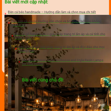
Bài viết mới cập nhật:
Đèn cá béo handmade — Hướng dẫn làm và chọn mua chi tiết
Đèn con cá decor: Hướng dẫn chọn và bố trí chi tiết cho không
gian sống
Đèn cá gỗ handmade — giải pháp trang trí ấm áp và cá tính cho
không gian
Đèn gỗ epoxy: Giải pháp trang trí ấm áp và độc đáo cho mọi
không gian
Đèn Resin Decor: How to Choose and Style Resin Lamps
for Your Home
Bài viết cùng chủ đề: