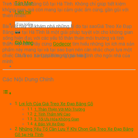
Tản Mạn
Treo Xe Đạp Bằng Gỗ tại Hà Tĩnh. Không chỉ giúp tiết kiệm
không gian, mà còn mang lại cảm giác ấm cúng, gần gũi với
Liên Hệ
thiên nhiên.
Tìm
Bài viết này sẽ khám phá những lý do tại saoGiá Treo Xe Đạp
kiếm:
Bằng Gỗ tại Hà Tĩnh là một giải pháp tuyệt vời cho không gian
sống hiện đại, với các yếu tố thân thiện môi trường và tính
Giỏ hàng
thẩm mỹ cao. Hãy cùng
Godecor
tìm hiểu những lợi ích mà sản
phẩm này mang lại và tại sao bạn nên cân nhắc chọn lựa một
Chưa có sản phẩm trong giỏ hàng.
chiếc Giá Treo Xe Đạp Bằng Gỗ tại Hà Tĩnh cho ngôi nhà của
mình.
Các Nội Dung Chính
Lợi Ích Của Giá Treo Xe Đạp Bằng Gỗ
1. Thân Thiện Với Môi Trường
2. Tính Thẩm Mỹ Cao
3. Tối Ưu Hóa Không Gian
4. Bảo Vệ Xe Đạp
Những Yếu Tố Cần Lưu Ý Khi Chọn Giá Treo Xe Đạp Bằng
Gỗ tại Hà Tĩnh