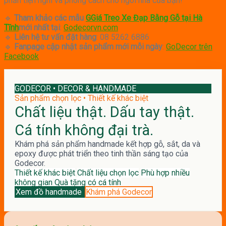
phần tiện nghi và phong cách cho ngôi nhà của bạn!
🔹
Tham khảo các mẫu
GGiá Treo Xe Đạp Bằng Gỗ tại Hà
Tĩnh
mới nhất tại
:
Godecorvn.com
🔹
Liên hệ tư vấn đặt hàng
: 08 5262 6886
🔹
Fanpage cập nhật sản phẩm mới mỗi ngày
:
GoDecor trên
Facebook
GODECOR • DECOR & HANDMADE
Sản phẩm chọn lọc • Thiết kế khác biệt
Chất liệu thật. Dấu tay thật.
Cá tính không đại trà.
Khám phá sản phẩm handmade kết hợp gỗ, sắt, da và
epoxy được phát triển theo tinh thần sáng tạo của
Godecor.
Thiết kế khác biệt
Chất liệu chọn lọc
Phù hợp nhiều
không gian
Quà tặng có cá tính
Xem đồ handmade
Khám phá Godecor