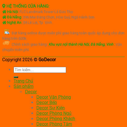
HỆ THỐNG CỬA HÀNG:
Hà Nội
:
FLC Landmark Tower Lê Đức Thọ
Đà Nẵng
: 396 Mai Đăng Chơn, Hòa Quý, Ngũ Hành Sơn.
Nghệ An
: 59 Lê Lợi, Tp. Vinh.
Đặt hàng online được miễn phí giao hàng toàn quốc áp dụng cho đơn
hàng trên 600k.
Chính sách giao hàng:
Khu vực nội thành Hà Nội, Đà Nẵng, Vinh
:
Vận
chuyển miễn phí.
Copyright 2026 ©
GoDecor
Tìm
kiếm:
Trang Chủ
Sản phẩm
Decor
Decor Văn Phòng
Decor Bếp
Decor Sự Kiện
Decor Phòng Ngủ
Decor Phòng Khách
Decor Phòng Tắm