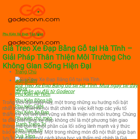
Skip
to
content
Phụ Kiện Xe Đạp
,
Tản Mạn
Giá Treo Xe Đạp Bằng Gỗ tại Hà Tĩnh –
Giải Pháp Thân Thiện Môi Trường Cho
Không Gian Sống Hiện Đại
Trang Chủ
Sản phẩm
Giá Treo Xe Đạp Bằng Gỗ tại Hà Tĩnh. Mua ngay tại đây
Decor
để nhận ưu đãi từ Godecor
Phụ Kiện Hi-Tech
Phụ Kiện Đồng Hồ
Trong thời đại ngày nay, một trong những xu hướng nổi bật
Phụ kiện Cafe
nhất trong thiết kế nội thất chính là việc kết hợp các yếu tố
Phụ Kiện Xe Đạp
thẩm mỹ với tính bền vững và thân thiện với môi trường. Chúng
Phụ kiện chó mèo
ta đều biết rằng, xe đạp không chỉ là một phương tiện giao
Tranh Trang Trí
thông mà còn là một phần của lối sống lành mạnh và ý thức
Đèn Trang Trí
bảo vệ môi trường. Một trong những món đồ nội thất giúp bạn
Quà Tặng
lưu trữ xe đạp một cách khoa học và thẩm mỹ chính là Giá