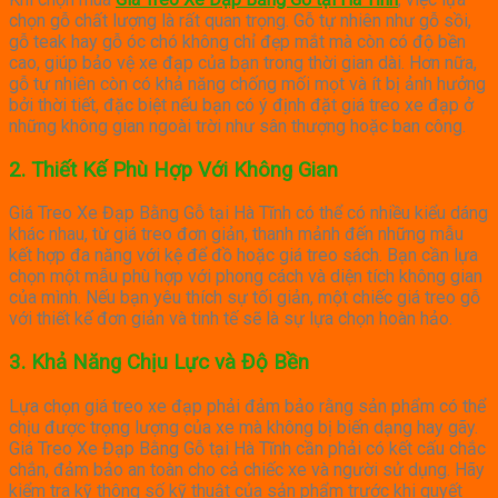
chọn gỗ chất lượng là rất quan trọng. Gỗ tự nhiên như gỗ sồi,
gỗ teak hay gỗ óc chó không chỉ đẹp mắt mà còn có độ bền
cao, giúp bảo vệ xe đạp của bạn trong thời gian dài. Hơn nữa,
gỗ tự nhiên còn có khả năng chống mối mọt và ít bị ảnh hưởng
bởi thời tiết, đặc biệt nếu bạn có ý định đặt giá treo xe đạp ở
những không gian ngoài trời như sân thượng hoặc ban công.
2.
Thiết Kế Phù Hợp Với Không Gian
Giá Treo Xe Đạp Bằng Gỗ tại Hà Tĩnh có thể có nhiều kiểu dáng
khác nhau, từ giá treo đơn giản, thanh mảnh đến những mẫu
kết hợp đa năng với kệ để đồ hoặc giá treo sách. Bạn cần lựa
chọn một mẫu phù hợp với phong cách và diện tích không gian
của mình. Nếu bạn yêu thích sự tối giản, một chiếc giá treo gỗ
với thiết kế đơn giản và tinh tế sẽ là sự lựa chọn hoàn hảo.
3.
Khả Năng Chịu Lực và Độ Bền
Lựa chọn giá treo xe đạp phải đảm bảo rằng sản phẩm có thể
chịu được trọng lượng của xe mà không bị biến dạng hay gãy.
Giá Treo Xe Đạp Bằng Gỗ tại Hà Tĩnh cần phải có kết cấu chắc
chắn, đảm bảo an toàn cho cả chiếc xe và người sử dụng. Hãy
kiểm tra kỹ thông số kỹ thuật của sản phẩm trước khi quyết