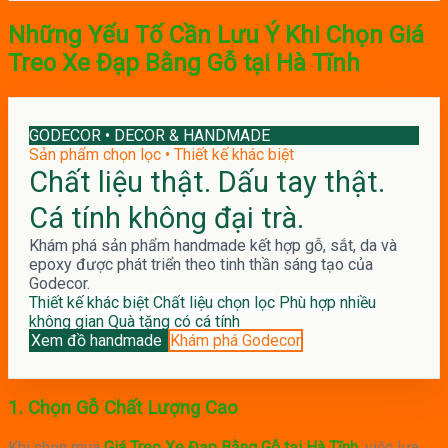
Những Yếu Tố Cần Lưu Ý Khi Chọn Giá
Treo Xe Đạp Bằng Gỗ tại Hà Tĩnh
GODECOR • DECOR & HANDMADE
Sản phẩm chọn lọc • Thiết kế khác biệt
Chất liệu thật. Dấu tay thật.
Cá tính không đại trà.
Khám phá sản phẩm handmade kết hợp gỗ, sắt, da và
epoxy được phát triển theo tinh thần sáng tạo của
Godecor.
Thiết kế khác biệt
Chất liệu chọn lọc
Phù hợp nhiều
không gian
Quà tặng có cá tính
Xem đồ handmade
Khám phá Godecor
1.
Chọn Gỗ Chất Lượng Cao
Khi chọn mua
Giá Treo Xe Đạp Bằng Gỗ tại Hà Tĩnh
, việc lựa