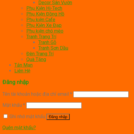
Decor Sân Vườn
Phụ Kiện Hi-Tech
Phụ Kiện Đồng Hồ
Phụ kiện Cafe
Phụ Kiện Xe Đạp
Phụ kiện chó mèo
Tranh Trang Trí
Tranh Gỗ
Tranh Sơn Dầu
Đèn Trang Trí
Quà Tặng
Tản Mạn
Liên Hệ
Đăng nhập
Tên tài khoản hoặc địa chỉ email
*
Mật khẩu
*
Ghi nhớ mật khẩu
Đăng nhập
Quên mật khẩu?