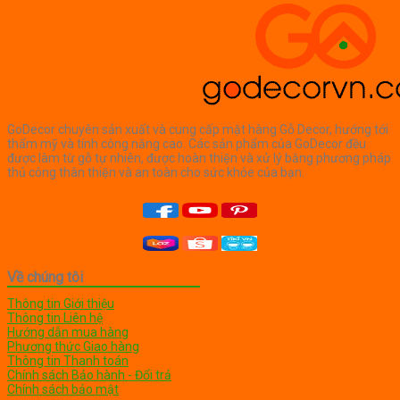
420,000₫.
GoDecor chuyên sản xuất và cung cấp mặt hàng Gỗ Decor, hướng tới
thẩm mỹ và tính công năng cao. Các sản phẩm của GoDecor đều
được làm từ gỗ tự nhiên, được hoàn thiện và xử lý bằng phương pháp
thủ công thân thiện và an toàn cho sức khỏe của bạn.
Về chúng tôi
Thông tin Giới thiệu
Thông tin Liên hệ
Hướng dẫn mua hàng
Phương thức Giao hàng
Thông tin Thanh toán
Chính sách Bảo hành - Đổi trả
Chính sách bảo mật