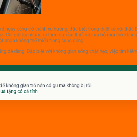
 ngày càng trở thành xu hướng, đặc biệt trong thiết kế nội thất. 
 Chỉ giữ lại những gì thực sự cần thiết và loại bỏ mọi thứ không 
ột phần không thể thiếu trong cuộc sống.
ũng dễ dàng. Đặc biệt với không gian sống chật hẹp, việc tìm kiế
 để không gian trở nên có gu mà không bị rối.
uà tặng có cá tính