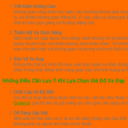
Tiết Kiệm Không Gian
Không gian sống hiện đại ngày nay thường không quá rộng 
lý, sẽ chiếm không gian đáng kể. Vì vậy, việc sử dụng giá
nhà trở nên gọn gàng và thoáng đãng hơn.
Thẩm Mỹ Và Chức Năng
Một chiếc xe đạp được treo đúng cách không chỉ là phương
dạng và phù hợp với nhiều phong cách khác nhau. Từ những
sao cho phù hợp với không gian và phong cách nội thất củ
Bảo Vệ Xe Đạp
Giống như bất kỳ món đồ nào, việc bảo quản xe đạp đúng c
khác trong nhà, đồng thời cũng giúp hạn chế tình trạng xe
Những Điều Cần Lưu Ý Khi Lựa Chọn Giá Đỡ Xe Đạp
Chất Liệu Và Độ Bền
Giá đỡ xe đạp thường được làm từ các vật liệu như thép, nh
Godecor
giá đỡ làm từ gỗ mang lại cảm giác ấm cúng và tự 
Dễ Dàng Lắp Đặt
Một yếu tố nữa cần lưu ý là sự dễ dàng trong việc lắp đặt 
không phải là người am hiểu về kỹ thuật.