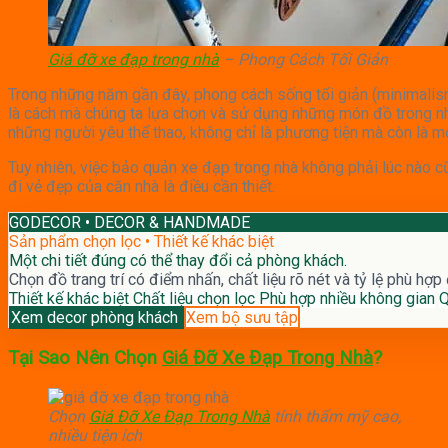
Giá đỡ xe đạp trong nhà
– Phong Cách Tối Giản
Trong những năm gần đây, phong cách sống tối giản (minimalism)
là cách mà chúng ta lựa chọn và sử dụng những món đồ trong nhà.
những người yêu thể thao, không chỉ là phương tiện mà còn là m
Tuy nhiên, việc bảo quản xe đạp trong nhà không phải lúc nào c
đi vẻ đẹp của căn nhà là điều cần thiết.
GODECOR • DECOR & HANDMADE
Sản phẩm chọn lọc • Thiết kế khác biệt
Một chi tiết đúng có thể thay đổi cả phòng khách.
Chọn đồ trang trí có điểm nhấn, chất liệu rõ nét và tỷ lệ phù hợp
Thiết kế khác biệt
Chất liệu chọn lọc
Phù hợp nhiều không gian
Q
Xem decor phòng khách
Xem bộ sưu tập
Tại Sao Nên Chọn
Giá Đỡ Xe Đạp Trong Nhà
?
Chọn
Giá Đỡ Xe Đạp Trong Nhà
tính thẩm mỹ cao,
nhiều tiện ích