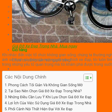
Tranh Trang Trí
Đèn Trang Trí
Quà Tặng
Tản Mạn
Liên Hệ
Tìm
kiếm:
Giá Đỡ Xe Đạp Trong Nhà. Mua ngay
Giỏ hàng
Khi nhắc đến việc tổ chức không gian sống, chúng ta thường ngh
ánh sở thích cá nhân. Là một người yêu thích xe đạp, tôi luôn
Chưa có sản phẩm trong giỏ hàng.
trong những yếu tố quan trọng mà tôi khám phá được trong suốt 
Các Nội Dung Chính
Phong Cách Tối Giản Và Không Gian Sống Mở
Tại Sao Nên Chọn Giá Đỡ Xe Đạp Trong Nhà?
Những Điều Cần Lưu Ý Khi Lựa Chọn Giá Đỡ Xe Đạp
Lợi Ích Của Việc Sử Dụng Giá Đỡ Xe Đạp Trong Nhà
Phối Cảnh Nội Thất Hiện Đại Với Xe Đạp