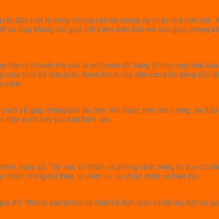
rãi, đặc biệt là trong những căn hộ chung cư hoặc nhà phố nhỏ. 
 đỡ xe đạp không chỉ giúp tiết kiệm diện tích mà còn giúp phòng 
 tiện di chuyển mà còn là một món đồ trang trí cho ngôi nhà củ
 mẫu thiết kế đơn giản, thanh thoát cho đến các kiểu dáng độc 
a mình.
ách sẽ giúp chúng bền lâu hơn. Khi được treo lên tường, xe đạp 
 bị trầy xước hay bụi bẩn bám vào.
ôm, hoặc gỗ. Tùy vào sở thích và phong cách trang trí, bạn có thể
nhiên, trong khi thép lại đem lại sự chắc chắn và hiện đại.
giá đỡ. Những sản phẩm có thiết kế đơn giản và dễ lắp đặt sẽ giúp