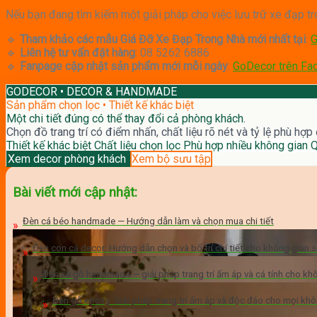
Nếu bạn đang tìm kiếm một giải pháp cho việc lưu trữ xe đạp tro
🔹
Tham khảo các mẫu Giá Đỡ Xe Đạp Trong Nhà mới nhất tại
:
G
🔹
Liên hệ tư vấn đặt hàng
: 08 5262 6886
🔹
Fanpage cập nhật sản phẩm mới mỗi ngày
:
GoDecor trên Fa
GODECOR • DECOR & HANDMADE
Sản phẩm chọn lọc • Thiết kế khác biệt
Một chi tiết đúng có thể thay đổi cả phòng khách.
Chọn đồ trang trí có điểm nhấn, chất liệu rõ nét và tỷ lệ phù hợp
Thiết kế khác biệt
Chất liệu chọn lọc
Phù hợp nhiều không gian
Q
Xem decor phòng khách
Xem bộ sưu tập
Bài viết mới cập nhật:
Đèn cá béo handmade — Hướng dẫn làm và chọn mua chi tiết
Đèn con cá decor: Hướng dẫn chọn và bố trí chi tiết cho không gian 
Đèn cá gỗ handmade — giải pháp trang trí ấm áp và cá tính cho kh
Đèn gỗ epoxy: Giải pháp trang trí ấm áp và độc đáo cho mọi khô