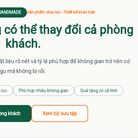
 HANDMADE
Sản phẩm chọn lọc • Thiết kế khác biệt
g có thể thay đổi cả phòng
khách.
t liệu rõ nét và tỷ lệ phù hợp để không gian trở nên có
gu mà không bị rối.
 lọc
Phù hợp nhiều không gian
Quà tặng có cá tính
òng khách
Xem bộ sưu tập