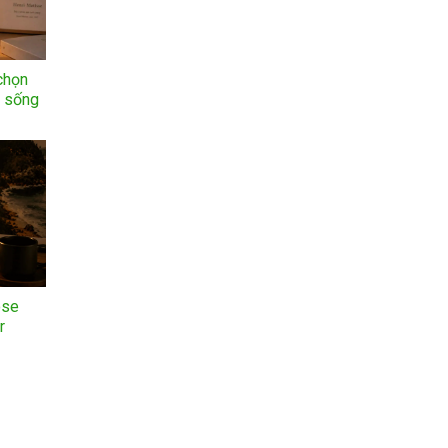
chọn
n sống
ose
r