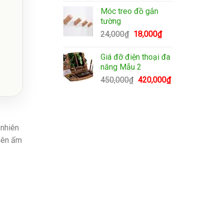
là:
tại
Móc treo đồ gắn
250,000₫.
là:
tường
180,000₫.
Giá
Giá
24,000
₫
18,000
₫
gốc
hiện
là:
tại
Giá đỡ điện thoại đa
24,000₫.
là:
năng Mẫu 2
18,000₫.
Giá
Giá
450,000
₫
420,000
₫
gốc
hiện
là:
tại
450,000₫.
là:
420,000₫.
ự nhiên
 nên ấm