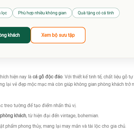
 lọc
Phù hợp nhiều không gian
Quà tặng có cá tính
òng khách
Xem bộ sưu tập
hích hiện nay là
cá gỗ độc đáo
. Với thiết kế tinh tế, chất liệu gỗ t
ang lại vẻ đẹp mộc mạc mà còn giúp không gian phòng khách trở
c treo tường để tạo điểm nhấn thú vị.
 phòng khách
, từ hiện đại đến vintage, bohemian.
ật phẩm phong thủy, mang lại may mắn và tài lộc cho gia chủ.