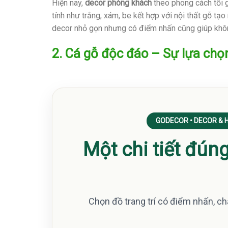
Hiện nay,
decor phòng khách
theo phong cách tối 
tính như trắng, xám, be kết hợp với nội thất gỗ tạ
decor nhỏ gọn nhưng có điểm nhấn cũng giúp không
2. Cá gỗ độc đáo – Sự lựa ch
GODECOR • DECOR &
Một chi tiết đún
Chọn đồ trang trí có điểm nhấn, chấ