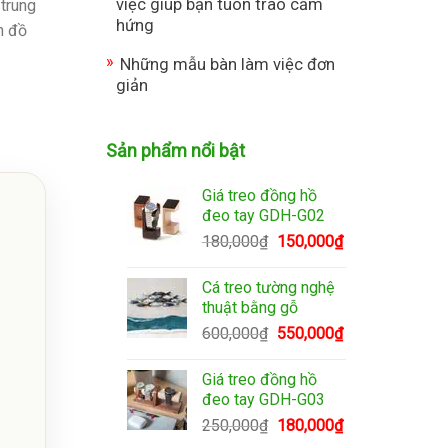
việc giúp bạn tuôn trào cảm
trung
hứng
n đồ
Những mẫu bàn làm việc đơn
giản
Sản phẩm nổi bật
Giá treo đồng hồ
đeo tay GDH-G02
Giá
Giá
180,000
₫
150,000
₫
gốc
hiện
là:
tại
Cá treo tường nghệ
180,000₫.
là:
thuật bằng gỗ
150,000₫.
Giá
Giá
600,000
₫
550,000
₫
gốc
hiện
là:
tại
Giá treo đồng hồ
600,000₫.
là:
đeo tay GDH-G03
550,000₫.
Giá
Giá
250,000
₫
180,000
₫
gốc
hiện