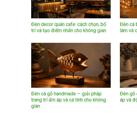
Đèn decor quán cafe: cách chọn, bố
Đèn cá
trí và tạo điểm nhấn cho không gian
làm và c
Đèn cá gỗ handmade — giải pháp
Đèn gỗ e
trang trí ấm áp và cá tính cho không
áp và đ
gian