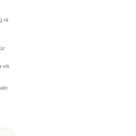
g và
sức
a với
quên