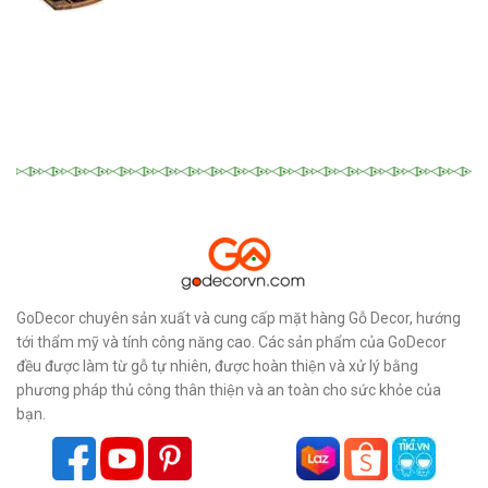
gốc
hiện
là:
tại
450,000₫.
là:
420,000₫.
GoDecor chuyên sản xuất và cung cấp mặt hàng Gỗ Decor, hướng
tới thẩm mỹ và tính công năng cao. Các sản phẩm của GoDecor
đều được làm từ gỗ tự nhiên, được hoàn thiện và xử lý bằng
phương pháp thủ công thân thiện và an toàn cho sức khỏe của
bạn.