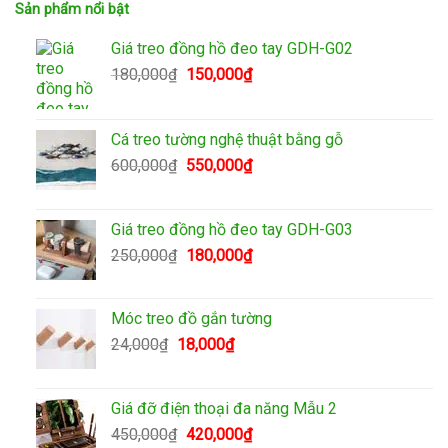
Sản phẩm nổi bật
Giá treo đồng hồ đeo tay GDH-G02
Giá
Giá
180,000
₫
150,000
₫
gốc
hiện
là:
tại
180,000₫.
là:
Cá treo tường nghệ thuật bằng gỗ
150,000₫.
Giá
Giá
600,000
₫
550,000
₫
gốc
hiện
là:
tại
600,000₫.
là:
Giá treo đồng hồ đeo tay GDH-G03
550,000₫.
Giá
Giá
250,000
₫
180,000
₫
gốc
hiện
là:
tại
250,000₫.
là:
Móc treo đồ gắn tường
180,000₫.
Giá
Giá
24,000
₫
18,000
₫
gốc
hiện
là:
tại
24,000₫.
là:
Giá đỡ điện thoại đa năng Mẫu 2
18,000₫.
Giá
Giá
450,000
₫
420,000
₫