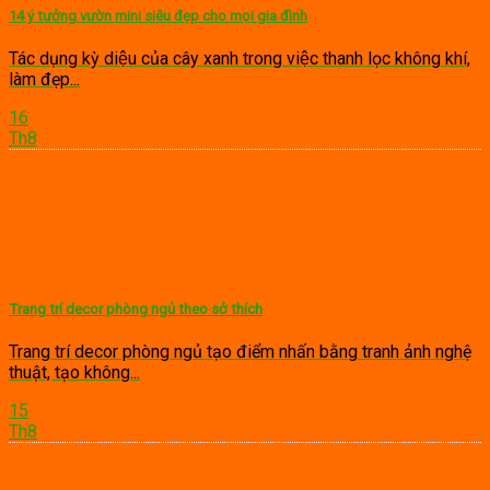
14 ý tưởng vườn mini siêu đẹp cho mọi gia đình
Tác dụng kỳ diệu của cây xanh trong việc thanh lọc không khí,
làm đẹp...
16
Th8
Trang trí decor phòng ngủ theo sở thích
Trang trí decor phòng ngủ tạo điểm nhấn bằng tranh ảnh nghệ
thuật, tạo không...
15
Th8