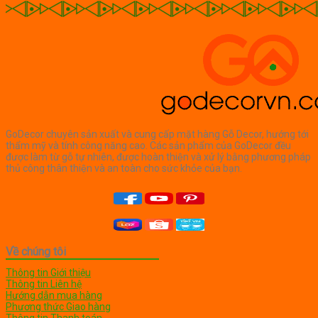
là:
tại
450,000₫.
là:
420,000₫.
GoDecor chuyên sản xuất và cung cấp mặt hàng Gỗ Decor, hướng tới
thẩm mỹ và tính công năng cao. Các sản phẩm của GoDecor đều
được làm từ gỗ tự nhiên, được hoàn thiện và xử lý bằng phương pháp
thủ công thân thiện và an toàn cho sức khỏe của bạn.
Về chúng tôi
Thông tin Giới thiệu
Thông tin Liên hệ
Hướng dẫn mua hàng
Phương thức Giao hàng
Thông tin Thanh toán