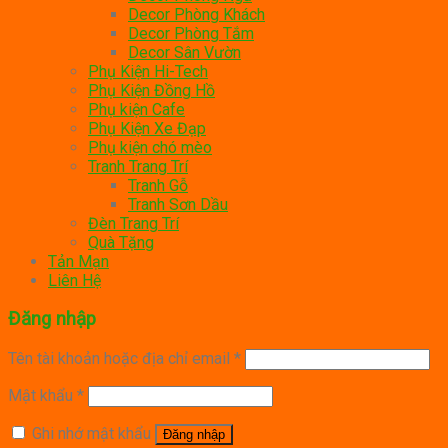
Decor Phòng Khách
Decor Phòng Tắm
Decor Sân Vườn
Phụ Kiện Hi-Tech
Phụ Kiện Đồng Hồ
Phụ kiện Cafe
Phụ Kiện Xe Đạp
Phụ kiện chó mèo
Tranh Trang Trí
Tranh Gỗ
Tranh Sơn Dầu
Đèn Trang Trí
Quà Tặng
Tản Mạn
Liên Hệ
Đăng nhập
Tên tài khoản hoặc địa chỉ email
*
Mật khẩu
*
Ghi nhớ mật khẩu
Đăng nhập