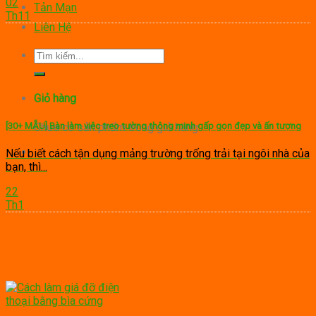
02
Tản Mạn
Th11
Liên Hệ
Tìm
kiếm:
Giỏ hàng
Chưa có sản phẩm trong giỏ hàng.
[30+ MẪU] Bàn làm việc treo tường thông minh gấp gọn đẹp và ấn tượng
Nếu biết cách tận dụng mảng trường trống trải tại ngôi nhà của
bạn, thì...
22
Th1