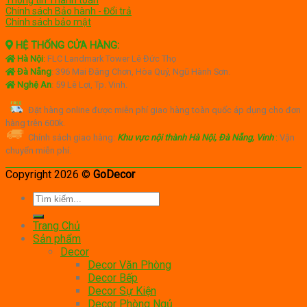
Chính sách Bảo hành - Đổi trả
Chính sách bảo mật
HỆ THỐNG CỬA HÀNG:
Hà Nội
:
FLC Landmark Tower Lê Đức Thọ
Đà Nẵng
: 396 Mai Đăng Chơn, Hòa Quý, Ngũ Hành Sơn.
Nghệ An
: 59 Lê Lợi, Tp. Vinh.
Đặt hàng online được miễn phí giao hàng toàn quốc áp dụng cho đơn
hàng trên 600k.
Chính sách giao hàng:
Khu vực nội thành Hà Nội, Đà Nẵng, Vinh
:
Vận
chuyển miễn phí.
Copyright 2026 ©
GoDecor
Tìm
kiếm:
Trang Chủ
Sản phẩm
Decor
Decor Văn Phòng
Decor Bếp
Decor Sự Kiện
Decor Phòng Ngủ