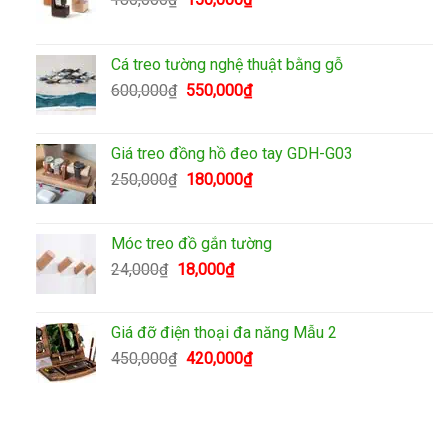
gốc
hiện
là:
tại
180,000₫.
là:
Cá treo tường nghệ thuật bằng gỗ
150,000₫.
Giá
Giá
600,000
₫
550,000
₫
gốc
hiện
là:
tại
600,000₫.
là:
Giá treo đồng hồ đeo tay GDH-G03
550,000₫.
Giá
Giá
250,000
₫
180,000
₫
gốc
hiện
là:
tại
250,000₫.
là:
Móc treo đồ gắn tường
180,000₫.
Giá
Giá
24,000
₫
18,000
₫
gốc
hiện
là:
tại
24,000₫.
là:
Giá đỡ điện thoại đa năng Mẫu 2
18,000₫.
Giá
Giá
450,000
₫
420,000
₫
gốc
hiện
là:
tại
450,000₫.
là:
420,000₫.